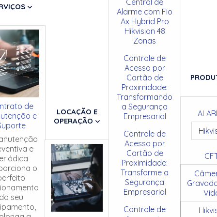
Central de
RVIÇOS
Alarme com Fio
Ax Hybrid Pro
Hikvision 48
Zonas
Controle de
Acesso por
Cartão de
PRODU
Proximidade:
Transformando
ntrato de
a Segurança
LOCAÇÃO E
ALAR
utenção e
Empresarial
OPERAÇÃO
Suporte
Hikvi
Controle de
anutenção
Acesso por
eventiva e
Cartão de
CF
eriódica
Proximidade:
porciona o
Transforme a
Câmer
perfeito
Segurança
Gravado
cionamento
Empresarial
Víd
do seu
ipamento,
Controle de
Hikvi
olonga a