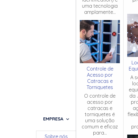
uma tecnologia
amplamente...
Lo
Controle de
Equ
Acesso por
A s
Catracas e
lo
Torniquetes
equ
O controle de
da 
acesso por
pr
catracas e
ag
torniquetes é
flex
EMPRESA
uma solução
comum e eficaz
pro
para...
Sobre nós