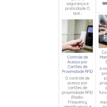
SE
segurança e
praticidade O
que...
Co
Controle de
Man
Acesso por
Cartões de
A m
Proximidade RFID
pr
O controle de
p
acesso por
pro
cartões de
proximidade RFID
fun
(Radio-
Frequency
equ
Identification) é
pr