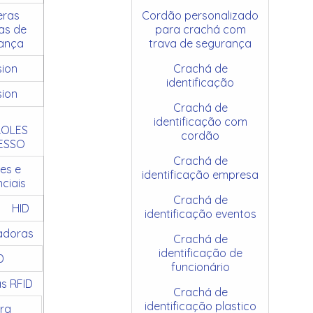
ras
Cordão personalizado
as de
para crachá com
ança
trava de segurança
sion
Crachá de
identificação
sion
Crachá de
identificação com
OLES
cordão
ESSO
Crachá de
es e
identificação empresa
ciais
Crachá de
HID
identificação eventos
adoras
Crachá de
identificação de
D
funcionário
as RFID
Crachá de
identificação plastico
ra