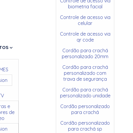
Controle de acesso via
biometria facial
Controle de acesso via
celular
Controle de acesso via
qr code
TOS
Cordão para crachá
personalizado 20mm
Cordão para crachá
MES
personalizado com
trava de segurança
sion
Cordão para crachá
TV
personalizado unidade
as e
Cordão personalizado
res de
para crachá
eo
Cordão personalizado
sion
para crachá sp