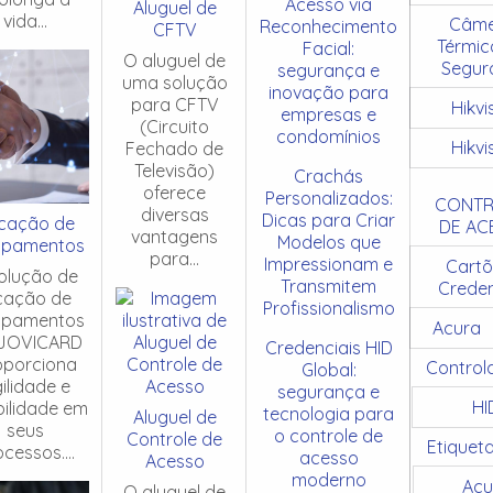
Acesso via
Aluguel de
vida...
Câme
Reconhecimento
CFTV
Térmic
Facial:
O aluguel de
Segur
segurança e
uma solução
inovação para
para CFTV
Hikvi
empresas e
(Circuito
condomínios
Hikvi
Fechado de
Televisão)
Crachás
oferece
Personalizados:
CONTR
diversas
Dicas para Criar
cação de
DE AC
vantagens
Modelos que
ipamentos
para...
Impressionam e
Cartõ
olução de
Transmitem
Creden
cação de
Profissionalismo
ipamentos
Acura
JOVICARD
Credenciais HID
oporciona
Control
Global:
ilidade e
segurança e
HI
ibilidade em
tecnologia para
Aluguel de
seus
o controle de
Controle de
Etiquet
cessos....
acesso
Acesso
moderno
Acu
O aluguel de