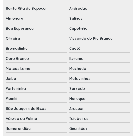
Santa Rita do Sapucaí
Andradas
Almenara
Salinas
Boa Esperança
Capelinha
Oliveira
Visconde do Rio Branco
Brumadinho
Caeté
Ouro Branco
Iturama
Mateus Leme
Machado
Jaíba
Matozinhos
Porteirinha
Sarzedo
Piumhi
Nanuque
São Joaquim de Bicas
Araçuaí
Várzea da Palma
Taiobeiras
Itamarandiba
Guanhães