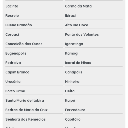
Jacinto
Carmo da Mata
Recreio
Ibiraci
Bueno Brandão
Alto Rio Doce
Coroaci
Ponto dos Volantes
Conceição dos Ouros
Igaratinga
Eugenópolis
Itamogi
Pedralva
Icaraí de Minas
Capim Branco
Canápolis
Urucânia
Ninheira
Porto Firme
Delta
Santa Maria de Itabira
Itaipé
Pedras de Maria da Cruz
Fervedouro
Senhora dos Remédios
Capitólio