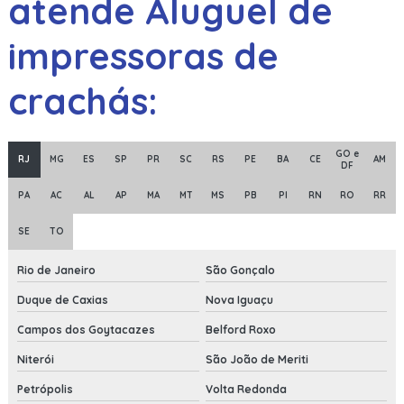
atende Aluguel de
impressoras de
crachás:
GO e
RJ
MG
ES
SP
PR
SC
RS
PE
BA
CE
AM
DF
PA
AC
AL
AP
MA
MT
MS
PB
PI
RN
RO
RR
SE
TO
Rio de Janeiro
São Gonçalo
Duque de Caxias
Nova Iguaçu
Campos dos Goytacazes
Belford Roxo
Niterói
São João de Meriti
Petrópolis
Volta Redonda