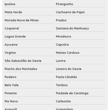
Ipuiúna
Piranguinho
Mata Verde
Cachoeira de Pajeú
Morada Nova de Minas
Prados
Coqueiral
Santana do Manhuaçu
Lagoa Grande
Miradouro
Açucena
Caputira
Virgínia
Matias Cardoso
São Sebastião do Oeste
Lontra
Riacho dos Machados
Limeira do Oeste
Rodeiro
Paula Cândido
Belo Vale
Tombos
Pimenta
Piedade de Caratinga
Rio Novo
Carbonita
Araporã
Guimarânia