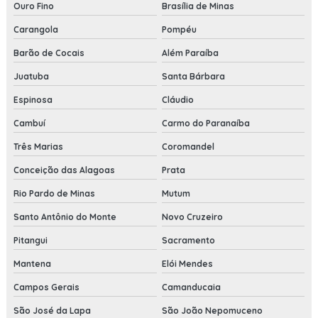
Ouro Fino
Brasília de Minas
Carangola
Pompéu
Barão de Cocais
Além Paraíba
Juatuba
Santa Bárbara
Espinosa
Cláudio
Cambuí
Carmo do Paranaíba
Três Marias
Coromandel
Conceição das Alagoas
Prata
Rio Pardo de Minas
Mutum
Santo Antônio do Monte
Novo Cruzeiro
Pitangui
Sacramento
Mantena
Elói Mendes
Campos Gerais
Camanducaia
São José da Lapa
São João Nepomuceno