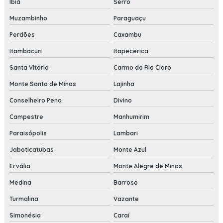
Ibiá
Serro
Muzambinho
Paraguaçu
Perdões
Caxambu
Itambacuri
Itapecerica
Santa Vitória
Carmo do Rio Claro
Monte Santo de Minas
Lajinha
Conselheiro Pena
Divino
Campestre
Manhumirim
Paraisópolis
Lambari
Jaboticatubas
Monte Azul
Ervália
Monte Alegre de Minas
Medina
Barroso
Turmalina
Vazante
Simonésia
Caraí