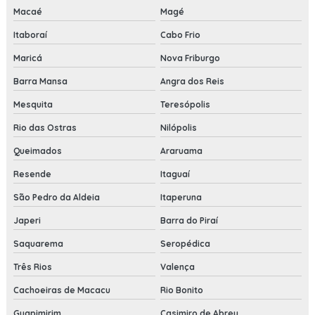
Macaé
Magé
Itaboraí
Cabo Frio
Maricá
Nova Friburgo
Barra Mansa
Angra dos Reis
Mesquita
Teresópolis
Rio das Ostras
Nilópolis
Queimados
Araruama
Resende
Itaguaí
São Pedro da Aldeia
Itaperuna
Japeri
Barra do Piraí
Saquarema
Seropédica
Três Rios
Valença
Cachoeiras de Macacu
Rio Bonito
Guapimirim
Casimiro de Abreu