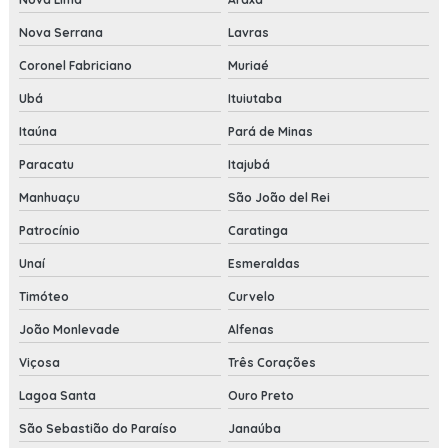
Nova Serrana
Lavras
Coronel Fabriciano
Muriaé
Ubá
Ituiutaba
Itaúna
Pará de Minas
Paracatu
Itajubá
Manhuaçu
São João del Rei
Patrocínio
Caratinga
Unaí
Esmeraldas
Timóteo
Curvelo
João Monlevade
Alfenas
Viçosa
Três Corações
Lagoa Santa
Ouro Preto
São Sebastião do Paraíso
Janaúba