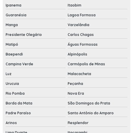
Ipanema
Itaobim
Guaranésia
Lagoa Formosa
Manga
Varzelândia
Presidente Olegário
Carlos Chagas
Matipó
Águas Formosas
Baependi
Alpinópolis
Campina Verde
Carmópolis de Minas
Luz
Malacacheta
Urucuia
Peçanha
Rio Pomba
Nova Era
Borda da Mata
São Domingos do Prata
Padre Paraíso
Santo Antônio do Amparo
Arinos
Resplendor
Lima Duarte
Itacarambi