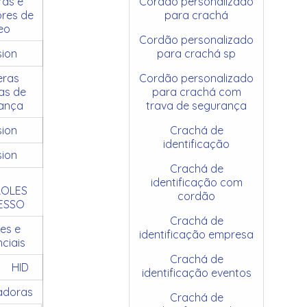
as e
Cordão personalizado
res de
para crachá
eo
Cordão personalizado
sion
para crachá sp
ras
Cordão personalizado
as de
para crachá com
ança
trava de segurança
sion
Crachá de
identificação
sion
Crachá de
identificação com
OLES
cordão
ESSO
Crachá de
es e
identificação empresa
ciais
Crachá de
HID
identificação eventos
adoras
Crachá de