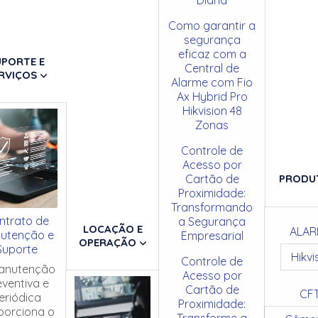
Como garantir a
segurança
eficaz com a
UPORTE E
Central de
RVIÇOS
Alarme com Fio
Ax Hybrid Pro
Hikvision 48
Zonas
Controle de
Acesso por
Cartão de
PRODU
Proximidade:
Transformando
ntrato de
a Segurança
LOCAÇÃO E
ALAR
utenção e
Empresarial
OPERAÇÃO
Suporte
Hikvi
Controle de
anutenção
Acesso por
eventiva e
Cartão de
CF
eriódica
Proximidade:
porciona o
Transforme a