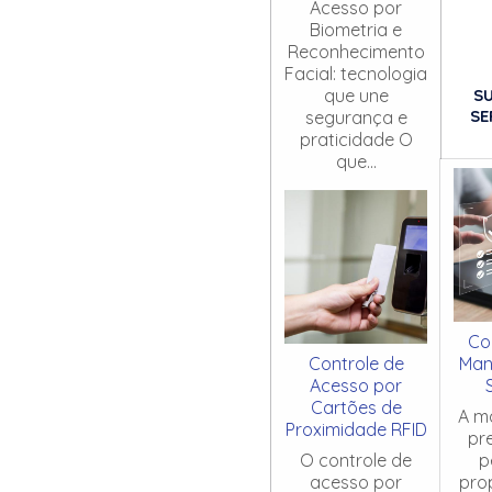
Acesso por
Biometria e
Reconhecimento
Facial: tecnologia
S
que une
SE
segurança e
praticidade O
que...
Co
Controle de
Man
Acesso por
Cartões de
A m
Proximidade RFID
pr
O controle de
p
acesso por
pro