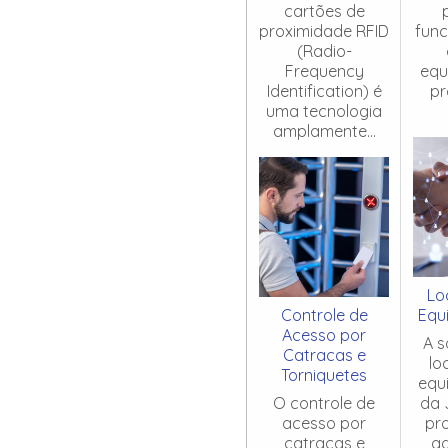
cartões de
proximidade RFID
fun
(Radio-
Frequency
equ
Identification) é
pr
uma tecnologia
amplamente...
Lo
Controle de
Equ
Acesso por
A s
Catracas e
lo
Torniquetes
equ
O controle de
da 
acesso por
pr
catracas e
ag