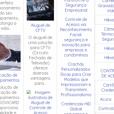
Câmer
perfeito
Segurança
Gravado
cionamento
Empresarial
Víd
do seu
ipamento,
Controle de
Hikvi
olonga a
Acesso via
Aluguel de
vida...
Câme
Reconhecimento
CFTV
Térmic
Facial:
O aluguel de
Segur
segurança e
uma solução
inovação para
para CFTV
Hikvi
empresas e
(Circuito
condomínios
Hikvi
Fechado de
Televisão)
Crachás
oferece
Personalizados:
CONTR
diversas
Dicas para Criar
cação de
DE AC
vantagens
Modelos que
ipamentos
para...
Impressionam e
Cartõ
olução de
Transmitem
Creden
cação de
Profissionalismo
ipamentos
Acura
JOVICARD
Credenciais HID
oporciona
Control
Global:
ilidade e
segurança e