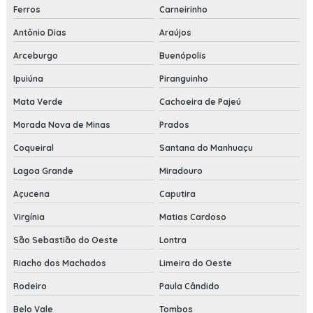
Ferros
Carneirinho
Antônio Dias
Araújos
Arceburgo
Buenópolis
Ipuiúna
Piranguinho
Mata Verde
Cachoeira de Pajeú
Morada Nova de Minas
Prados
Coqueiral
Santana do Manhuaçu
Lagoa Grande
Miradouro
Açucena
Caputira
Virgínia
Matias Cardoso
São Sebastião do Oeste
Lontra
Riacho dos Machados
Limeira do Oeste
Rodeiro
Paula Cândido
Belo Vale
Tombos