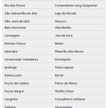
Rio das Flores
Comendador Levy Gasparian
São Sebastião do Alto
Laje do Muriaé
São José de Ubá
Macuco
Belo Horizonte
Uberlândia
Contagem
Juiz de Fora
Montes Claros
Betim
Uberaba
Ribeirão das Neves
Governador Valadares
Divinópolis
Ipatinga
Sete Lagoas
Santa Luzia
Ibirité
Poços de Caldas
Patos de Minas
Pouso Alegre
Teófilo Otoni
Varginha
Conselheiro Lafaiete
Sabará
Vespasiano