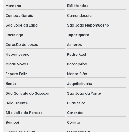
Mantena
Elói Mendes
Campos Gerais
Camanducaia
São José da Lapa
São João Nepomuceno
Jacutinga
Tupaciguara
Coração de Jesus
Aimorés
Nepomuceno
Pedra Azul
Minas Novas
Paraopeba
Espera Feliz
Monte Sião
Buritis
Jequitinhonha
São Gonçalo do Sapucaí
São João da Ponte
Belo Oriente
Buritizeiro
São João do Paraíso
Carandaí
Bambuí
Corinto