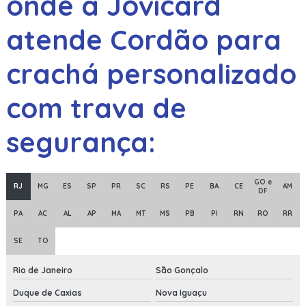
onde a Jovicard
atende Cordão para
crachá personalizado
com trava de
segurança:
GO e
RJ
MG
ES
SP
PR
SC
RS
PE
BA
CE
AM
DF
PA
AC
AL
AP
MA
MT
MS
PB
PI
RN
RO
RR
SE
TO
Rio de Janeiro
São Gonçalo
Duque de Caxias
Nova Iguaçu