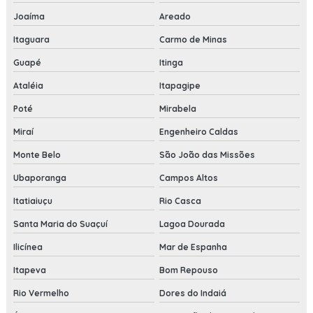
Joaíma
Areado
Itaguara
Carmo de Minas
Guapé
Itinga
Ataléia
Itapagipe
Poté
Mirabela
Miraí
Engenheiro Caldas
Monte Belo
São João das Missões
Ubaporanga
Campos Altos
Itatiaiuçu
Rio Casca
Santa Maria do Suaçuí
Lagoa Dourada
Ilicínea
Mar de Espanha
Itapeva
Bom Repouso
Rio Vermelho
Dores do Indaiá