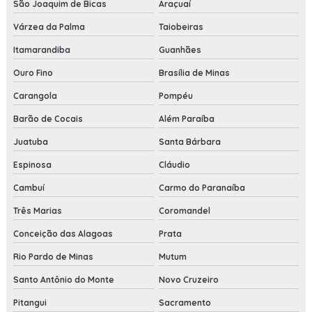
São Joaquim de Bicas
Araçuaí
Várzea da Palma
Taiobeiras
Itamarandiba
Guanhães
Ouro Fino
Brasília de Minas
Carangola
Pompéu
Barão de Cocais
Além Paraíba
Juatuba
Santa Bárbara
Espinosa
Cláudio
Cambuí
Carmo do Paranaíba
Três Marias
Coromandel
Conceição das Alagoas
Prata
Rio Pardo de Minas
Mutum
Santo Antônio do Monte
Novo Cruzeiro
Pitangui
Sacramento