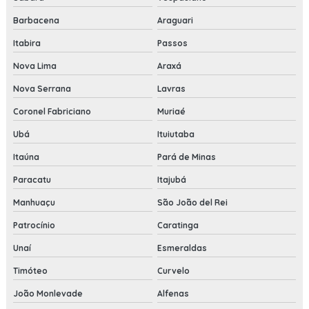
Barbacena
Araguari
Itabira
Passos
Nova Lima
Araxá
Nova Serrana
Lavras
Coronel Fabriciano
Muriaé
Ubá
Ituiutaba
Itaúna
Pará de Minas
Paracatu
Itajubá
Manhuaçu
São João del Rei
Patrocínio
Caratinga
Unaí
Esmeraldas
Timóteo
Curvelo
João Monlevade
Alfenas