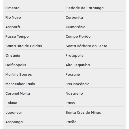
Pimenta
Piedade de Caratinga
Rio Novo
Carbonita
Araporã
Guimarânia
Passa Tempo
Campo Florido
Santa Rita de Caldas
Santa Bárbara do Leste
Orizânia
Pratápolis
Delfinópolis
Alto Jequitibá
Martins Soares
Pocrane
Monsenhor Paulo
Frei Inocêncio
Coronel Murta
Nazareno
Coluna
Pains
Japonvar
Santa Cruz de Minas
Araponga
Pavão