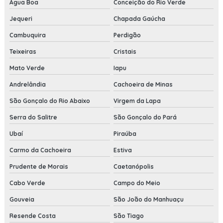
Água Boa
Conceição do Rio Verde
Jequeri
Chapada Gaúcha
Cambuquira
Perdigão
Teixeiras
Cristais
Mato Verde
Iapu
Andrelândia
Cachoeira de Minas
São Gonçalo do Rio Abaixo
Virgem da Lapa
Serra do Salitre
São Gonçalo do Pará
Ubaí
Piraúba
Carmo da Cachoeira
Estiva
Prudente de Morais
Caetanópolis
Cabo Verde
Campo do Meio
Gouveia
São João do Manhuaçu
Resende Costa
São Tiago