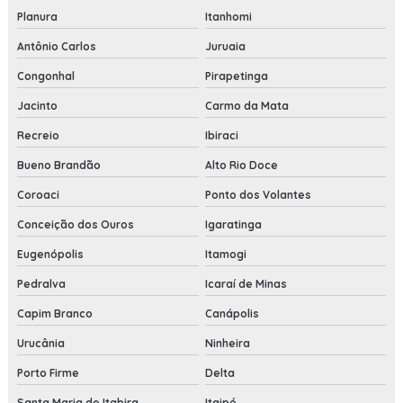
Planura
Itanhomi
Antônio Carlos
Juruaia
Congonhal
Pirapetinga
Jacinto
Carmo da Mata
Recreio
Ibiraci
Bueno Brandão
Alto Rio Doce
Coroaci
Ponto dos Volantes
Conceição dos Ouros
Igaratinga
Eugenópolis
Itamogi
Pedralva
Icaraí de Minas
Capim Branco
Canápolis
Urucânia
Ninheira
Porto Firme
Delta
Santa Maria de Itabira
Itaipé