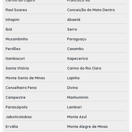
Carmo do Cajuru
Francisco Sá
Raul Soares
Conceição do Mato Dentro
Inhapim
Abaeté
Ibiá
Serro
Muzambinho
Paraguaçu
Perdões
Caxambu
Itambacuri
Itapecerica
Santa Vitória
Carmo do Rio Claro
Monte Santo de Minas
Lajinha
Conselheiro Pena
Divino
Campestre
Manhumirim
Paraisópolis
Lambari
Jaboticatubas
Monte Azul
Ervália
Monte Alegre de Minas