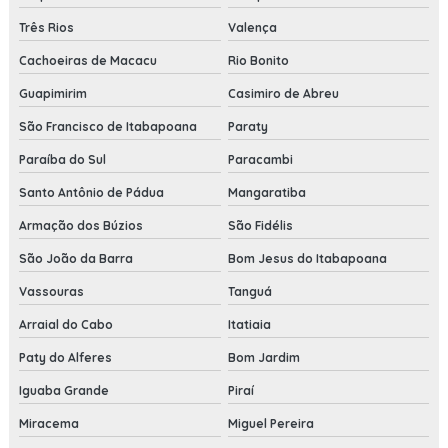
Três Rios
Valença
Cachoeiras de Macacu
Rio Bonito
Guapimirim
Casimiro de Abreu
São Francisco de Itabapoana
Paraty
Paraíba do Sul
Paracambi
Santo Antônio de Pádua
Mangaratiba
Armação dos Búzios
São Fidélis
São João da Barra
Bom Jesus do Itabapoana
Vassouras
Tanguá
Arraial do Cabo
Itatiaia
Paty do Alferes
Bom Jardim
Iguaba Grande
Piraí
Miracema
Miguel Pereira