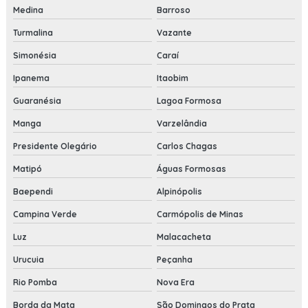
Medina
Barroso
Turmalina
Vazante
Simonésia
Caraí
Ipanema
Itaobim
Guaranésia
Lagoa Formosa
Manga
Varzelândia
Presidente Olegário
Carlos Chagas
Matipó
Águas Formosas
Baependi
Alpinópolis
Campina Verde
Carmópolis de Minas
Luz
Malacacheta
Urucuia
Peçanha
Rio Pomba
Nova Era
Borda da Mata
São Domingos do Prata