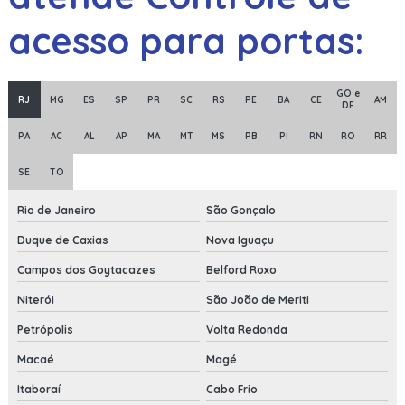
acesso para portas:
GO e
RJ
MG
ES
SP
PR
SC
RS
PE
BA
CE
AM
DF
PA
AC
AL
AP
MA
MT
MS
PB
PI
RN
RO
RR
SE
TO
Rio de Janeiro
São Gonçalo
Duque de Caxias
Nova Iguaçu
Campos dos Goytacazes
Belford Roxo
Niterói
São João de Meriti
Petrópolis
Volta Redonda
Macaé
Magé
Itaboraí
Cabo Frio