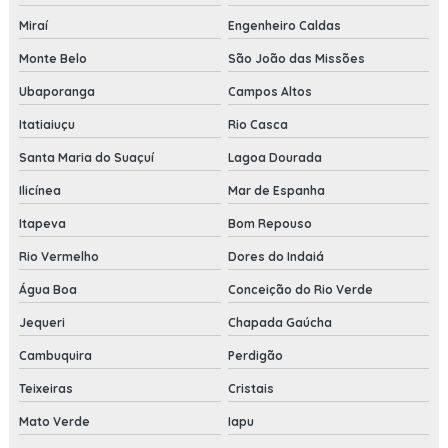
Miraí
Engenheiro Caldas
Monte Belo
São João das Missões
Ubaporanga
Campos Altos
Itatiaiuçu
Rio Casca
Santa Maria do Suaçuí
Lagoa Dourada
Ilicínea
Mar de Espanha
Itapeva
Bom Repouso
Rio Vermelho
Dores do Indaiá
Água Boa
Conceição do Rio Verde
Jequeri
Chapada Gaúcha
Cambuquira
Perdigão
Teixeiras
Cristais
Mato Verde
Iapu