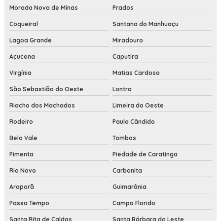
Morada Nova de Minas
Prados
Coqueiral
Santana do Manhuaçu
Lagoa Grande
Miradouro
Açucena
Caputira
Virgínia
Matias Cardoso
São Sebastião do Oeste
Lontra
Riacho dos Machados
Limeira do Oeste
Rodeiro
Paula Cândido
Belo Vale
Tombos
Pimenta
Piedade de Caratinga
Rio Novo
Carbonita
Araporã
Guimarânia
Passa Tempo
Campo Florido
Santa Rita de Caldas
Santa Bárbara do Leste