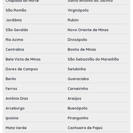
Chapada do Norte
Santo Antônio do Jacinto
São Romão
Virginópolis
Jordânia
Rubim
São Geraldo
Novo Oriente de Minas
Rio Acima
Divisópolis
Centralina
Bonito de Minas
Bela Vista de Minas
São Sebastião do Maranhão
Dores de Campos
Setubinha
Berilo
Guaraciaba
Ferros
Carneirinho
Antônio Dias
Araújos
Arceburgo
Buenópolis
Ipuiúna
Piranguinho
Mata Verde
Cachoeira de Pajeú