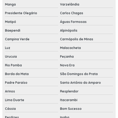
Manga
Varzelândia
Presidente Olegário
Carlos Chagas
Matipó
Águas Formosas
Baependi
Alpinópolis
Campina Verde
Carmópolis de Minas
Luz
Malacacheta
Urucuia
Peçanha
Rio Pomba
Nova Era
Borda da Mata
São Domingos do Prata
Padre Paraíso
Santo Antônio do Amparo
Arinos
Resplendor
Lima Duarte
Itacarambi
Cássia
Bom Sucesso
Perdizes
Ipaba