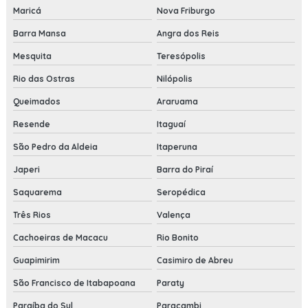
Maricá
Nova Friburgo
Barra Mansa
Angra dos Reis
Mesquita
Teresópolis
Rio das Ostras
Nilópolis
Queimados
Araruama
Resende
Itaguaí
São Pedro da Aldeia
Itaperuna
Japeri
Barra do Piraí
Saquarema
Seropédica
Três Rios
Valença
Cachoeiras de Macacu
Rio Bonito
Guapimirim
Casimiro de Abreu
São Francisco de Itabapoana
Paraty
Paraíba do Sul
Paracambi