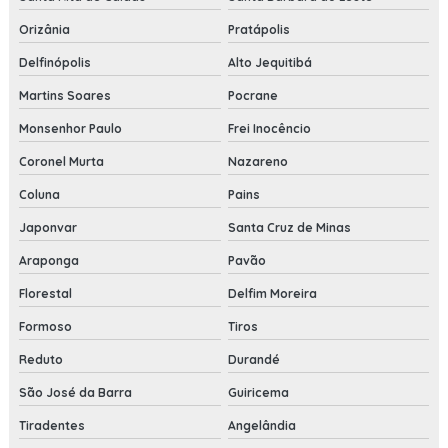
Orizânia
Pratápolis
Delfinópolis
Alto Jequitibá
Martins Soares
Pocrane
Monsenhor Paulo
Frei Inocêncio
Coronel Murta
Nazareno
Coluna
Pains
Japonvar
Santa Cruz de Minas
Araponga
Pavão
Florestal
Delfim Moreira
Formoso
Tiros
Reduto
Durandé
São José da Barra
Guiricema
Tiradentes
Angelândia