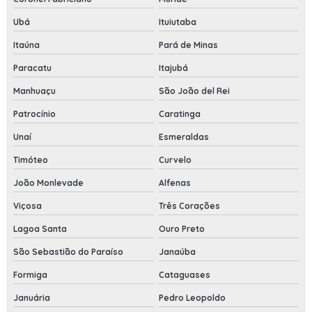
Ubá
Ituiutaba
Itaúna
Pará de Minas
Paracatu
Itajubá
Manhuaçu
São João del Rei
Patrocínio
Caratinga
Unaí
Esmeraldas
Timóteo
Curvelo
João Monlevade
Alfenas
Viçosa
Três Corações
Lagoa Santa
Ouro Preto
São Sebastião do Paraíso
Janaúba
Formiga
Cataguases
Januária
Pedro Leopoldo