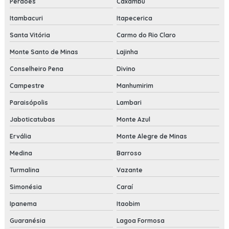
Perdões
Caxambu
Itambacuri
Itapecerica
Santa Vitória
Carmo do Rio Claro
Monte Santo de Minas
Lajinha
Conselheiro Pena
Divino
Campestre
Manhumirim
Paraisópolis
Lambari
Jaboticatubas
Monte Azul
Ervália
Monte Alegre de Minas
Medina
Barroso
Turmalina
Vazante
Simonésia
Caraí
Ipanema
Itaobim
Guaranésia
Lagoa Formosa