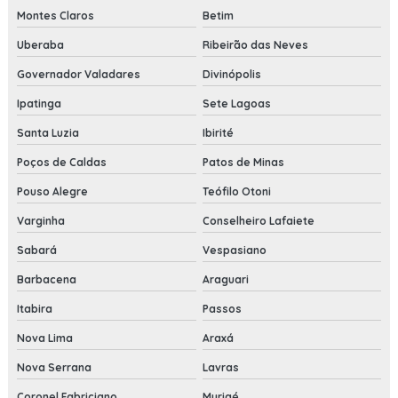
Montes Claros
Betim
Uberaba
Ribeirão das Neves
Governador Valadares
Divinópolis
Ipatinga
Sete Lagoas
Santa Luzia
Ibirité
Poços de Caldas
Patos de Minas
Pouso Alegre
Teófilo Otoni
Varginha
Conselheiro Lafaiete
Sabará
Vespasiano
Barbacena
Araguari
Itabira
Passos
Nova Lima
Araxá
Nova Serrana
Lavras
Coronel Fabriciano
Muriaé