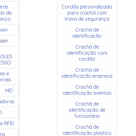
ras
Cordão personalizado
as de
para crachá com
ança
trava de segurança
sion
Crachá de
identificação
sion
Crachá de
identificação com
OLES
cordão
ESSO
Crachá de
es e
identificação empresa
ciais
Crachá de
HID
identificação eventos
adoras
Crachá de
identificação de
D
funcionário
as RFID
Crachá de
identificação plastico
ra