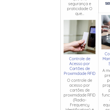
SE
segurança e
praticidade O
que...
Co
Controle de
Man
Acesso por
Cartões de
A m
Proximidade RFID
pr
O controle de
p
acesso por
pro
cartões de
proximidade RFID
fun
(Radio-
Frequency
equ
Identification) é
pr