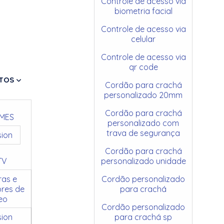
Controle de acesso via
biometria facial
Controle de acesso via
celular
Controle de acesso via
qr code
TOS
Cordão para crachá
personalizado 20mm
Cordão para crachá
MES
personalizado com
trava de segurança
sion
Cordão para crachá
TV
personalizado unidade
as e
Cordão personalizado
res de
para crachá
eo
Cordão personalizado
sion
para crachá sp