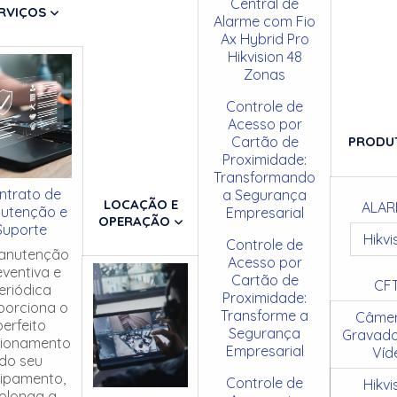
Central de
RVIÇOS
Alarme com Fio
Ax Hybrid Pro
Hikvision 48
Zonas
Controle de
Acesso por
Cartão de
PRODU
Proximidade:
Transformando
ntrato de
a Segurança
LOCAÇÃO E
ALAR
utenção e
Empresarial
OPERAÇÃO
Suporte
Hikvi
Controle de
anutenção
Acesso por
eventiva e
Cartão de
CF
eriódica
Proximidade:
porciona o
Transforme a
Câmer
perfeito
Segurança
Gravado
cionamento
Empresarial
Víd
do seu
ipamento,
Controle de
Hikvi
olonga a