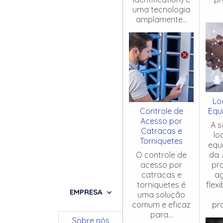
uma tecnologia
amplamente...
Lo
Controle de
Equ
Acesso por
A s
Catracas e
lo
Torniquetes
equ
O controle de
da 
acesso por
pr
catracas e
ag
torniquetes é
flex
EMPRESA
uma solução
comum e eficaz
pro
para...
Sobre nós