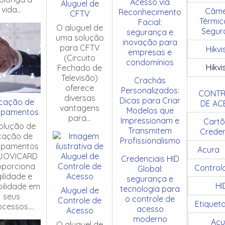
Acesso via
Aluguel de
vida...
Câme
Reconhecimento
CFTV
Térmic
Facial:
O aluguel de
Segur
segurança e
uma solução
inovação para
para CFTV
Hikvi
empresas e
(Circuito
condomínios
Hikvi
Fechado de
Televisão)
Crachás
oferece
Personalizados:
CONTR
diversas
Dicas para Criar
cação de
DE AC
vantagens
Modelos que
ipamentos
para...
Impressionam e
Cartõ
olução de
Transmitem
Creden
cação de
Profissionalismo
ipamentos
Acura
JOVICARD
Credenciais HID
oporciona
Control
Global:
ilidade e
segurança e
HI
ibilidade em
tecnologia para
Aluguel de
seus
o controle de
Controle de
Etiquet
cessos....
acesso
Acesso
moderno
Acu
O aluguel de