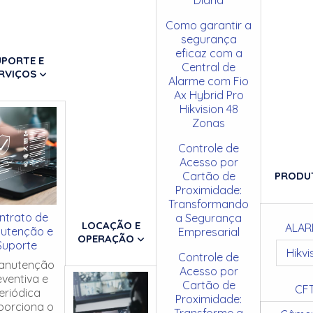
Como garantir a
segurança
eficaz com a
UPORTE E
Central de
RVIÇOS
Alarme com Fio
Ax Hybrid Pro
Hikvision 48
Zonas
Controle de
Acesso por
Cartão de
PRODU
Proximidade:
Transformando
ntrato de
a Segurança
LOCAÇÃO E
ALAR
utenção e
Empresarial
OPERAÇÃO
Suporte
Hikvi
Controle de
anutenção
Acesso por
eventiva e
Cartão de
CF
eriódica
Proximidade:
porciona o
Transforme a