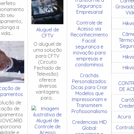
Câmer
perfeito
Segurança
Gravado
cionamento
Empresarial
Víd
do seu
ipamento,
Controle de
Hikvi
olonga a
Acesso via
Aluguel de
vida...
Câme
Reconhecimento
CFTV
Térmic
Facial:
O aluguel de
Segur
segurança e
uma solução
inovação para
para CFTV
Hikvi
empresas e
(Circuito
condomínios
Hikvi
Fechado de
Televisão)
Crachás
oferece
Personalizados:
CONTR
diversas
Dicas para Criar
cação de
DE AC
vantagens
Modelos que
ipamentos
para...
Impressionam e
Cartõ
olução de
Transmitem
Creden
cação de
Profissionalismo
ipamentos
Acura
JOVICARD
Credenciais HID
oporciona
Control
Global:
ilidade e
segurança e