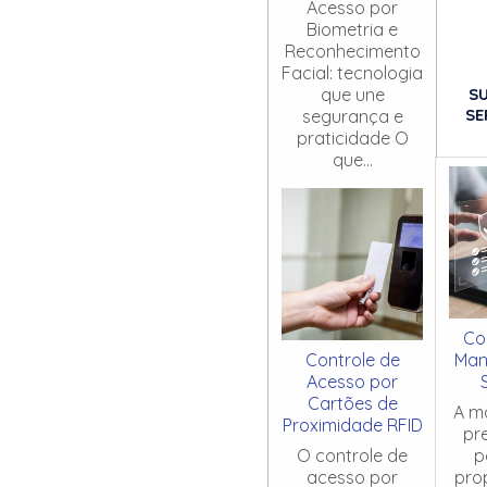
Acesso por
Biometria e
Reconhecimento
Facial: tecnologia
S
que une
SE
segurança e
praticidade O
que...
Co
Controle de
Man
Acesso por
Cartões de
A m
Proximidade RFID
pr
O controle de
p
acesso por
pro