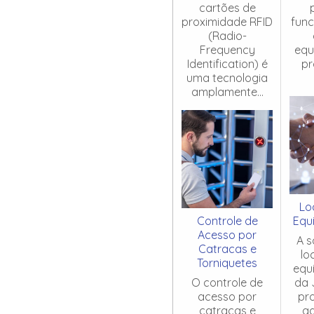
cartões de
proximidade RFID
fun
(Radio-
Frequency
equ
Identification) é
pr
uma tecnologia
amplamente...
Lo
Controle de
Equ
Acesso por
A s
Catracas e
lo
Torniquetes
equ
O controle de
da 
acesso por
pr
catracas e
ag