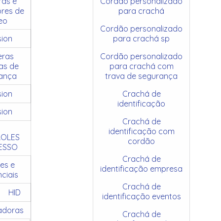
as e
Cordão personalizado
res de
para crachá
eo
Cordão personalizado
sion
para crachá sp
ras
Cordão personalizado
as de
para crachá com
ança
trava de segurança
sion
Crachá de
identificação
sion
Crachá de
identificação com
OLES
cordão
ESSO
Crachá de
es e
identificação empresa
ciais
Crachá de
HID
identificação eventos
adoras
Crachá de