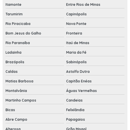
Itamonte
Entre Rios de Minas
Tarumirim
Capinópolis
Rio Piracicaba
Nova Ponte
Bom Jesus do Galho
Fronteira
Rio Paranaíba
Itaú de Minas
Ladainha
Maria da Fé
Brazópolis
Sabinópolis
Caldas
Astolfo Dutra
Matias Barbosa
Capitão Enéas
Montalvânia
Águas Vermelhas
Martinho Campos
Candeias
Bicas
Felixlândia
Abre Campo
Papagaios
Alterosa
Grão Mogol