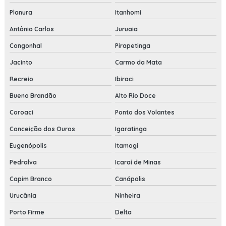
Planura
Itanhomi
Antônio Carlos
Juruaia
Congonhal
Pirapetinga
Jacinto
Carmo da Mata
Recreio
Ibiraci
Bueno Brandão
Alto Rio Doce
Coroaci
Ponto dos Volantes
Conceição dos Ouros
Igaratinga
Eugenópolis
Itamogi
Pedralva
Icaraí de Minas
Capim Branco
Canápolis
Urucânia
Ninheira
Porto Firme
Delta