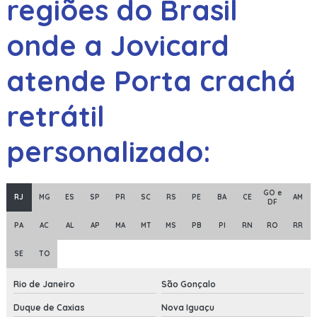
regiões do Brasil
onde a Jovicard
atende Porta crachá
retrátil
personalizado:
GO e
RJ
MG
ES
SP
PR
SC
RS
PE
BA
CE
AM
DF
PA
AC
AL
AP
MA
MT
MS
PB
PI
RN
RO
RR
SE
TO
Rio de Janeiro
São Gonçalo
Duque de Caxias
Nova Iguaçu