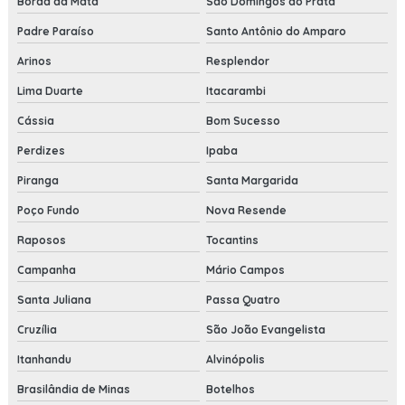
Borda da Mata
São Domingos do Prata
Padre Paraíso
Santo Antônio do Amparo
Arinos
Resplendor
Lima Duarte
Itacarambi
Cássia
Bom Sucesso
Perdizes
Ipaba
Piranga
Santa Margarida
Poço Fundo
Nova Resende
Raposos
Tocantins
Campanha
Mário Campos
Santa Juliana
Passa Quatro
Cruzília
São João Evangelista
Itanhandu
Alvinópolis
Brasilândia de Minas
Botelhos