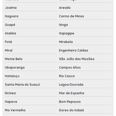
Joaíma
Areado
Itaguara
Carmo de Minas
Guapé
Itinga
Ataléia
Itapagipe
Poté
Mirabela
Miraí
Engenheiro Caldas
Monte Belo
São João das Missões
Ubaporanga
Campos Altos
Itatiaiuçu
Rio Casca
Santa Maria do Suaçuí
Lagoa Dourada
Ilicínea
Mar de Espanha
Itapeva
Bom Repouso
Rio Vermelho
Dores do Indaiá