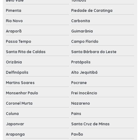
Belo Vale
Tombos
Pimenta
Piedade de Caratinga
Rio Novo
Carbonita
Araporã
Guimarânia
Passa Tempo
Campo Florido
Santa Rita de Caldas
Santa Bárbara do Leste
Orizânia
Pratápolis
Delfinópolis
Alto Jequitibá
Martins Soares
Pocrane
Monsenhor Paulo
Frei Inocêncio
Coronel Murta
Nazareno
Coluna
Pains
Japonvar
Santa Cruz de Minas
Araponga
Pavão