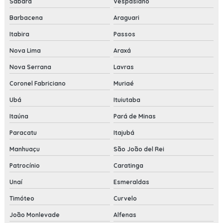
Sabará
Vespasiano
Barbacena
Araguari
Itabira
Passos
Nova Lima
Araxá
Nova Serrana
Lavras
Coronel Fabriciano
Muriaé
Ubá
Ituiutaba
Itaúna
Pará de Minas
Paracatu
Itajubá
Manhuaçu
São João del Rei
Patrocínio
Caratinga
Unaí
Esmeraldas
Timóteo
Curvelo
João Monlevade
Alfenas