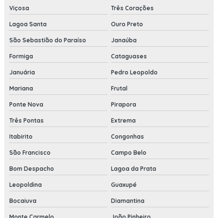
Viçosa
Três Corações
Lagoa Santa
Ouro Preto
São Sebastião do Paraíso
Janaúba
Formiga
Cataguases
Januária
Pedro Leopoldo
Mariana
Frutal
Ponte Nova
Pirapora
Três Pontas
Extrema
Itabirito
Congonhas
São Francisco
Campo Belo
Bom Despacho
Lagoa da Prata
Leopoldina
Guaxupé
Bocaiuva
Diamantina
Monte Carmelo
João Pinheiro