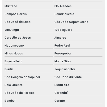
Mantena
Elói Mendes
Campos Gerais
Camanducaia
São José da Lapa
São João Nepomuceno
Jacutinga
Tupaciguara
Coração de Jesus
Aimorés
Nepomuceno
Pedra Azul
Minas Novas
Paraopeba
Espera Feliz
Monte Sião
Buritis
Jequitinhonha
São Gonçalo do Sapucaí
São João da Ponte
Belo Oriente
Buritizeiro
São João do Paraíso
Carandaí
Bambuí
Corinto