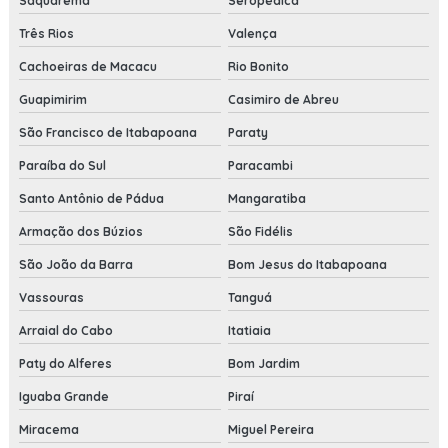
Saquarema
Seropédica
Três Rios
Valença
Cachoeiras de Macacu
Rio Bonito
Guapimirim
Casimiro de Abreu
São Francisco de Itabapoana
Paraty
Paraíba do Sul
Paracambi
Santo Antônio de Pádua
Mangaratiba
Armação dos Búzios
São Fidélis
São João da Barra
Bom Jesus do Itabapoana
Vassouras
Tanguá
Arraial do Cabo
Itatiaia
Paty do Alferes
Bom Jardim
Iguaba Grande
Piraí
Miracema
Miguel Pereira