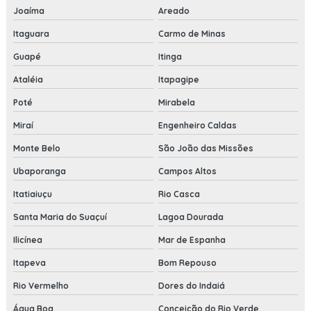
Joaíma
Areado
Itaguara
Carmo de Minas
Guapé
Itinga
Ataléia
Itapagipe
Poté
Mirabela
Miraí
Engenheiro Caldas
Monte Belo
São João das Missões
Ubaporanga
Campos Altos
Itatiaiuçu
Rio Casca
Santa Maria do Suaçuí
Lagoa Dourada
Ilicínea
Mar de Espanha
Itapeva
Bom Repouso
Rio Vermelho
Dores do Indaiá
Água Boa
Conceição do Rio Verde