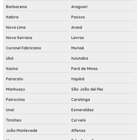
Barbacena
Araguari
Itabira
Passos
Nova Lima
Araxá
Nova Serrana
Lavras
Coronel Fabriciano
Muriaé
Ubá
Ituiutaba
Itaúna
Pará de Minas
Paracatu
Itajubá
Manhuaçu
São João del Rei
Patrocínio
Caratinga
Unaí
Esmeraldas
Timóteo
Curvelo
João Monlevade
Alfenas