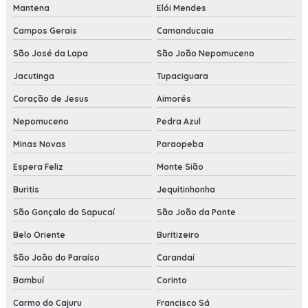
Mantena
Elói Mendes
Campos Gerais
Camanducaia
São José da Lapa
São João Nepomuceno
Jacutinga
Tupaciguara
Coração de Jesus
Aimorés
Nepomuceno
Pedra Azul
Minas Novas
Paraopeba
Espera Feliz
Monte Sião
Buritis
Jequitinhonha
São Gonçalo do Sapucaí
São João da Ponte
Belo Oriente
Buritizeiro
São João do Paraíso
Carandaí
Bambuí
Corinto
Carmo do Cajuru
Francisco Sá