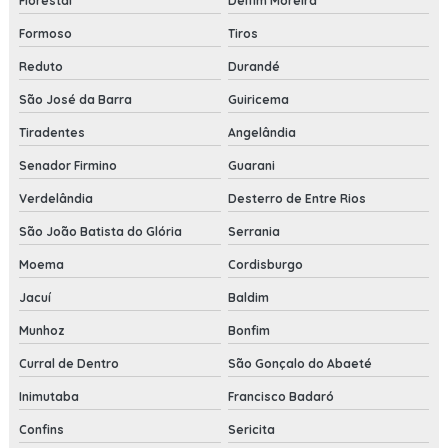
Florestal
Delfim Moreira
Formoso
Tiros
Reduto
Durandé
São José da Barra
Guiricema
Tiradentes
Angelândia
Senador Firmino
Guarani
Verdelândia
Desterro de Entre Rios
São João Batista do Glória
Serrania
Moema
Cordisburgo
Jacuí
Baldim
Munhoz
Bonfim
Curral de Dentro
São Gonçalo do Abaeté
Inimutaba
Francisco Badaró
Confins
Sericita