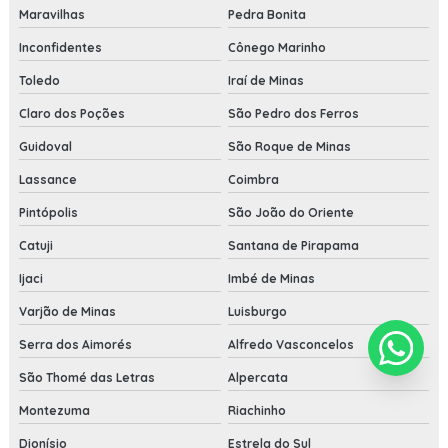
Maravilhas
Pedra Bonita
Inconfidentes
Cônego Marinho
Toledo
Iraí de Minas
Claro dos Poções
São Pedro dos Ferros
Guidoval
São Roque de Minas
Lassance
Coimbra
Pintópolis
São João do Oriente
Catuji
Santana de Pirapama
Ijaci
Imbé de Minas
Varjão de Minas
Luisburgo
Serra dos Aimorés
Alfredo Vasconcelos
São Thomé das Letras
Alpercata
Montezuma
Riachinho
Dionísio
Estrela do Sul