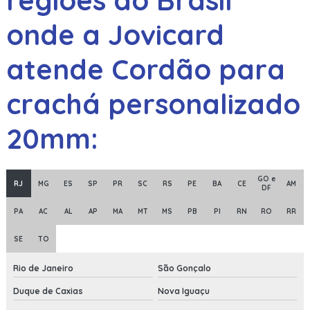
regiões do Brasil
onde a Jovicard
atende Cordão para
crachá personalizado
20mm:
GO e
RJ
MG
ES
SP
PR
SC
RS
PE
BA
CE
AM
DF
PA
AC
AL
AP
MA
MT
MS
PB
PI
RN
RO
RR
SE
TO
Rio de Janeiro
São Gonçalo
Duque de Caxias
Nova Iguaçu