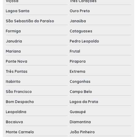
Viçosa
Três Corações
Lagoa Santa
Ouro Preto
São Sebastião do Paraíso
Janaúba
Formiga
Cataguases
Januária
Pedro Leopoldo
Mariana
Frutal
Ponte Nova
Pirapora
Três Pontas
Extrema
Itabirito
Congonhas
São Francisco
Campo Belo
Bom Despacho
Lagoa da Prata
Leopoldina
Guaxupé
Bocaiuva
Diamantina
Monte Carmelo
João Pinheiro