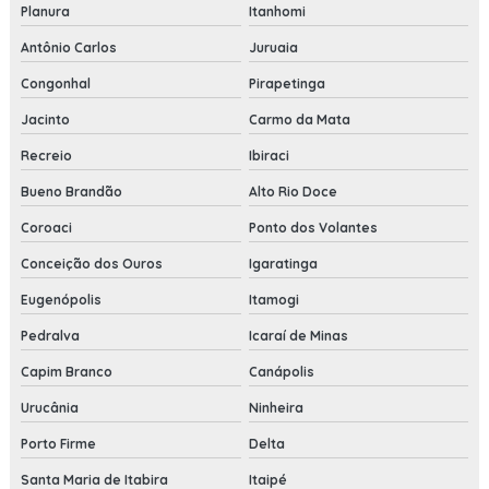
Planura
Itanhomi
Antônio Carlos
Juruaia
Congonhal
Pirapetinga
Jacinto
Carmo da Mata
Recreio
Ibiraci
Bueno Brandão
Alto Rio Doce
Coroaci
Ponto dos Volantes
Conceição dos Ouros
Igaratinga
Eugenópolis
Itamogi
Pedralva
Icaraí de Minas
Capim Branco
Canápolis
Urucânia
Ninheira
Porto Firme
Delta
Santa Maria de Itabira
Itaipé