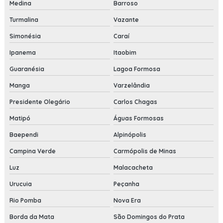
Medina
Barroso
Turmalina
Vazante
Simonésia
Caraí
Ipanema
Itaobim
Guaranésia
Lagoa Formosa
Manga
Varzelândia
Presidente Olegário
Carlos Chagas
Matipó
Águas Formosas
Baependi
Alpinópolis
Campina Verde
Carmópolis de Minas
Luz
Malacacheta
Urucuia
Peçanha
Rio Pomba
Nova Era
Borda da Mata
São Domingos do Prata