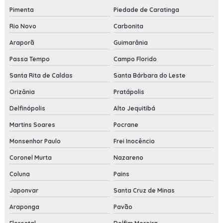
Pimenta
Piedade de Caratinga
Rio Novo
Carbonita
Araporã
Guimarânia
Passa Tempo
Campo Florido
Santa Rita de Caldas
Santa Bárbara do Leste
Orizânia
Pratápolis
Delfinópolis
Alto Jequitibá
Martins Soares
Pocrane
Monsenhor Paulo
Frei Inocêncio
Coronel Murta
Nazareno
Coluna
Pains
Japonvar
Santa Cruz de Minas
Araponga
Pavão