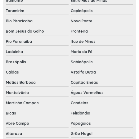
Itamonte
Entre Rios de Minas
Tarumirim
Capinópolis
Rio Piracicaba
Nova Ponte
Bom Jesus do Galho
Fronteira
Rio Paranaíba
Itaú de Minas
Ladainha
Maria da Fé
Brazópolis
Sabinópolis
Caldas
Astolfo Dutra
Matias Barbosa
Capitão Enéas
Montalvânia
Águas Vermelhas
Martinho Campos
Candeias
Bicas
Felixlândia
Abre Campo
Papagaios
Alterosa
Grão Mogol