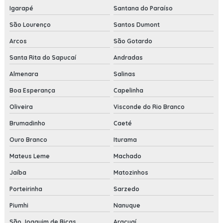
Igarapé
Santana do Paraíso
São Lourenço
Santos Dumont
Arcos
São Gotardo
Santa Rita do Sapucaí
Andradas
Almenara
Salinas
Boa Esperança
Capelinha
Oliveira
Visconde do Rio Branco
Brumadinho
Caeté
Ouro Branco
Iturama
Mateus Leme
Machado
Jaíba
Matozinhos
Porteirinha
Sarzedo
Piumhi
Nanuque
São Joaquim de Bicas
Araçuaí