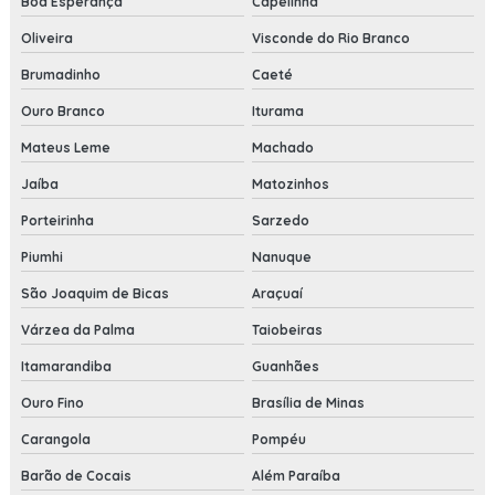
Boa Esperança
Capelinha
Oliveira
Visconde do Rio Branco
Brumadinho
Caeté
Ouro Branco
Iturama
Mateus Leme
Machado
Jaíba
Matozinhos
Porteirinha
Sarzedo
Piumhi
Nanuque
São Joaquim de Bicas
Araçuaí
Várzea da Palma
Taiobeiras
Itamarandiba
Guanhães
Ouro Fino
Brasília de Minas
Carangola
Pompéu
Barão de Cocais
Além Paraíba