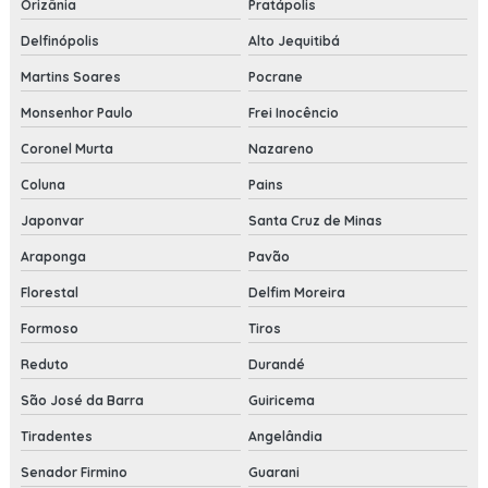
Orizânia
Pratápolis
Delfinópolis
Alto Jequitibá
Martins Soares
Pocrane
Monsenhor Paulo
Frei Inocêncio
Coronel Murta
Nazareno
Coluna
Pains
Japonvar
Santa Cruz de Minas
Araponga
Pavão
Florestal
Delfim Moreira
Formoso
Tiros
Reduto
Durandé
São José da Barra
Guiricema
Tiradentes
Angelândia
Senador Firmino
Guarani