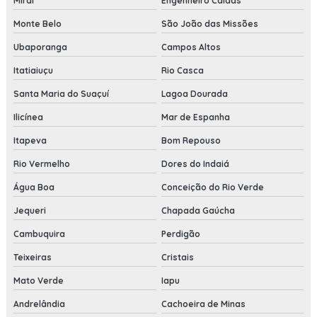
Miraí
Engenheiro Caldas
Monte Belo
São João das Missões
Ubaporanga
Campos Altos
Itatiaiuçu
Rio Casca
Santa Maria do Suaçuí
Lagoa Dourada
Ilicínea
Mar de Espanha
Itapeva
Bom Repouso
Rio Vermelho
Dores do Indaiá
Água Boa
Conceição do Rio Verde
Jequeri
Chapada Gaúcha
Cambuquira
Perdigão
Teixeiras
Cristais
Mato Verde
Iapu
Andrelândia
Cachoeira de Minas