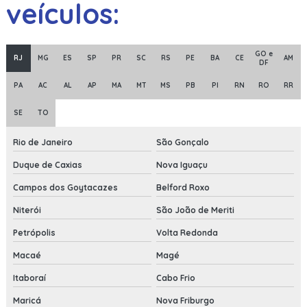
veículos:
GO e
RJ
MG
ES
SP
PR
SC
RS
PE
BA
CE
AM
DF
PA
AC
AL
AP
MA
MT
MS
PB
PI
RN
RO
RR
SE
TO
Rio de Janeiro
São Gonçalo
Duque de Caxias
Nova Iguaçu
Campos dos Goytacazes
Belford Roxo
Niterói
São João de Meriti
Petrópolis
Volta Redonda
Macaé
Magé
Itaboraí
Cabo Frio
Maricá
Nova Friburgo