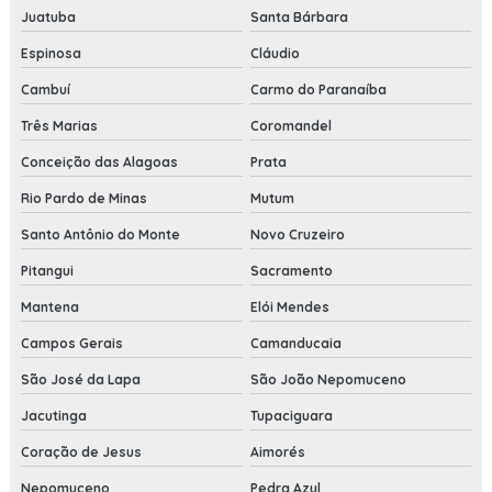
Juatuba
Santa Bárbara
Espinosa
Cláudio
Cambuí
Carmo do Paranaíba
Três Marias
Coromandel
Conceição das Alagoas
Prata
Rio Pardo de Minas
Mutum
Santo Antônio do Monte
Novo Cruzeiro
Pitangui
Sacramento
Mantena
Elói Mendes
Campos Gerais
Camanducaia
São José da Lapa
São João Nepomuceno
Jacutinga
Tupaciguara
Coração de Jesus
Aimorés
Nepomuceno
Pedra Azul