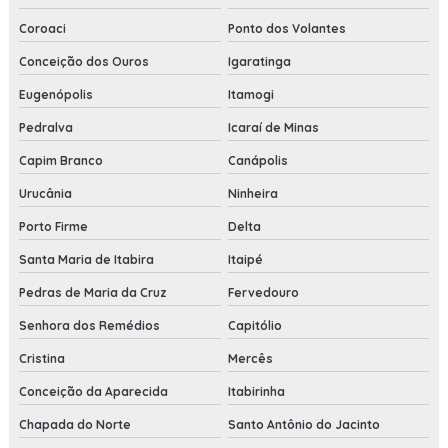
Coroaci
Ponto dos Volantes
Conceição dos Ouros
Igaratinga
Eugenópolis
Itamogi
Pedralva
Icaraí de Minas
Capim Branco
Canápolis
Urucânia
Ninheira
Porto Firme
Delta
Santa Maria de Itabira
Itaipé
Pedras de Maria da Cruz
Fervedouro
Senhora dos Remédios
Capitólio
Cristina
Mercês
Conceição da Aparecida
Itabirinha
Chapada do Norte
Santo Antônio do Jacinto