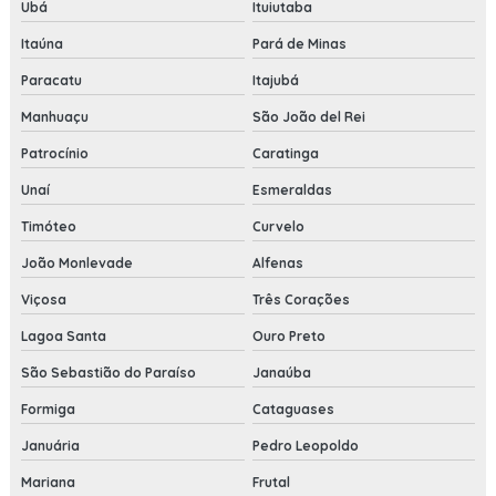
Ubá
Ituiutaba
Itaúna
Pará de Minas
Paracatu
Itajubá
Manhuaçu
São João del Rei
Patrocínio
Caratinga
Unaí
Esmeraldas
Timóteo
Curvelo
João Monlevade
Alfenas
Viçosa
Três Corações
Lagoa Santa
Ouro Preto
São Sebastião do Paraíso
Janaúba
Formiga
Cataguases
Januária
Pedro Leopoldo
Mariana
Frutal