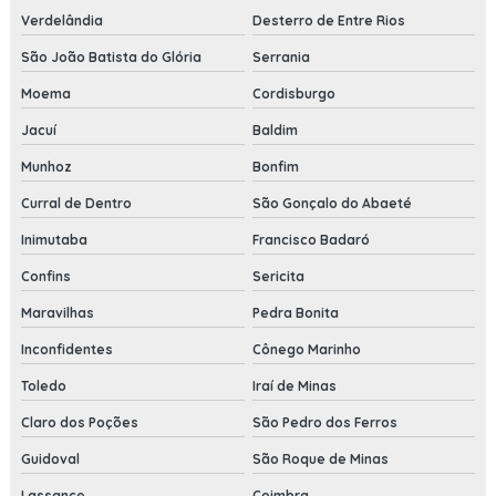
Verdelândia
Desterro de Entre Rios
São João Batista do Glória
Serrania
Moema
Cordisburgo
Jacuí
Baldim
Munhoz
Bonfim
Curral de Dentro
São Gonçalo do Abaeté
Inimutaba
Francisco Badaró
Confins
Sericita
Maravilhas
Pedra Bonita
Inconfidentes
Cônego Marinho
Toledo
Iraí de Minas
Claro dos Poções
São Pedro dos Ferros
Guidoval
São Roque de Minas
Lassance
Coimbra