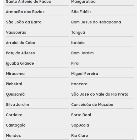
Santo Antônio de Pádua
Mangaratiba
Armação dos Búzios
São Fidélis
São João da Barra
Bom Jesus do Itabapoana
Vassouras
Tanguá
Arraial do Cabo
Itatiaia
Paty do Alferes
Bom Jardim
Iguaba Grande
Piraí
Miracema
Miguel Pereira
Pinheiral
Itaocara
Quissamã
São José do Vale do Rio Preto
Silva Jardim
Conceição de Macabu
Cordeiro
Porto Real
Cantagalo
Sapucaia
Mendes
Rio Claro