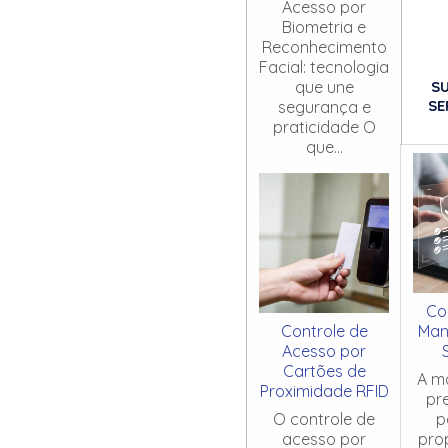
Acesso por
Biometria e
Reconhecimento
Facial: tecnologia
S
que une
SE
segurança e
praticidade O
que...
Co
Controle de
Man
Acesso por
Cartões de
A m
Proximidade RFID
pr
O controle de
p
acesso por
pro