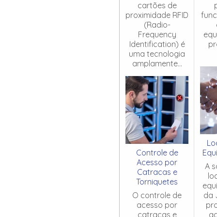
cartões de
proximidade RFID
fun
(Radio-
Frequency
equ
Identification) é
pr
uma tecnologia
amplamente...
Lo
Controle de
Equ
Acesso por
A s
Catracas e
lo
Torniquetes
equ
O controle de
da 
acesso por
pr
catracas e
ag