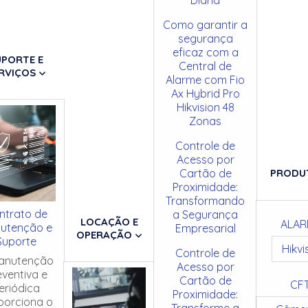
Como garantir a
segurança
eficaz com a
UPORTE E
Central de
RVIÇOS
Alarme com Fio
Ax Hybrid Pro
Hikvision 48
Zonas
Controle de
Acesso por
Cartão de
PRODU
Proximidade:
Transformando
ntrato de
a Segurança
LOCAÇÃO E
ALAR
utenção e
Empresarial
OPERAÇÃO
Suporte
Hikvi
Controle de
anutenção
Acesso por
eventiva e
Cartão de
CF
eriódica
Proximidade:
porciona o
Transforme a