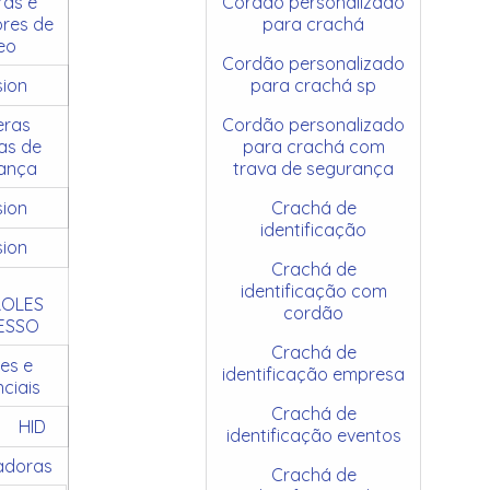
as e
Cordão personalizado
res de
para crachá
eo
Cordão personalizado
sion
para crachá sp
ras
Cordão personalizado
as de
para crachá com
ança
trava de segurança
sion
Crachá de
identificação
sion
Crachá de
identificação com
OLES
cordão
ESSO
Crachá de
es e
identificação empresa
ciais
Crachá de
HID
identificação eventos
adoras
Crachá de