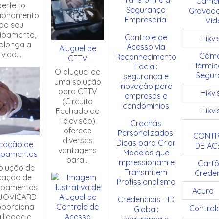
Câmer
perfeito
Segurança
Gravado
cionamento
Empresarial
Víd
do seu
ipamento,
Controle de
Hikvi
olonga a
Acesso via
Aluguel de
vida...
Câme
Reconhecimento
CFTV
Térmic
Facial:
O aluguel de
Segur
segurança e
uma solução
inovação para
para CFTV
Hikvi
empresas e
(Circuito
condomínios
Hikvi
Fechado de
Televisão)
Crachás
oferece
Personalizados:
CONTR
diversas
Dicas para Criar
cação de
DE AC
vantagens
Modelos que
ipamentos
para...
Impressionam e
Cartõ
olução de
Transmitem
Creden
cação de
Profissionalismo
ipamentos
Acura
JOVICARD
Credenciais HID
oporciona
Control
Global:
ilidade e
segurança e