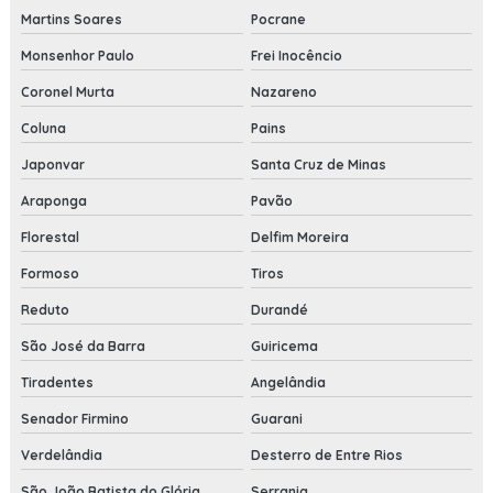
Martins Soares
Pocrane
Monsenhor Paulo
Frei Inocêncio
Coronel Murta
Nazareno
Coluna
Pains
Japonvar
Santa Cruz de Minas
Araponga
Pavão
Florestal
Delfim Moreira
Formoso
Tiros
Reduto
Durandé
São José da Barra
Guiricema
Tiradentes
Angelândia
Senador Firmino
Guarani
Verdelândia
Desterro de Entre Rios
São João Batista do Glória
Serrania