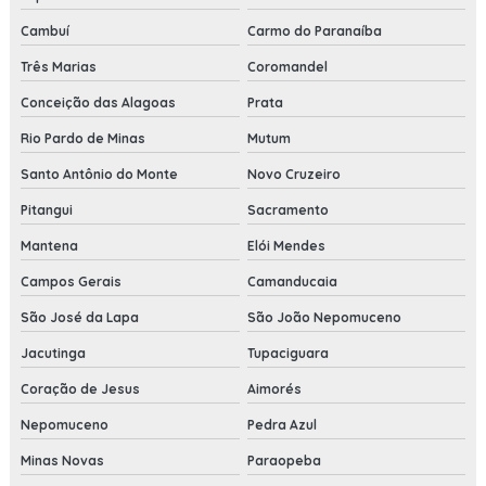
Cambuí
Carmo do Paranaíba
Três Marias
Coromandel
Conceição das Alagoas
Prata
Rio Pardo de Minas
Mutum
Santo Antônio do Monte
Novo Cruzeiro
Pitangui
Sacramento
Mantena
Elói Mendes
Campos Gerais
Camanducaia
São José da Lapa
São João Nepomuceno
Jacutinga
Tupaciguara
Coração de Jesus
Aimorés
Nepomuceno
Pedra Azul
Minas Novas
Paraopeba