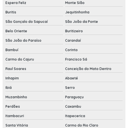
Espera Feliz
Monte Sião
Buritis
Jequitinhonha
São Gonçalo do Sapucaí
São João da Ponte
Belo Oriente
Buritizeiro
São João do Paraíso
Carandaí
Bambuí
Corinto
Carmo do Cajuru
Francisco Sá
Raul Soares
Conceição do Mato Dentro
Inhapim
Abaeté
Ibiá
Serro
Muzambinho
Paraguaçu
Perdões
Caxambu
Itambacuri
Itapecerica
Santa Vitória
Carmo do Rio Claro