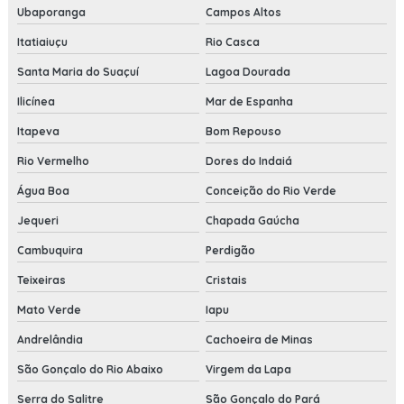
Ubaporanga
Campos Altos
Itatiaiuçu
Rio Casca
Santa Maria do Suaçuí
Lagoa Dourada
Ilicínea
Mar de Espanha
Itapeva
Bom Repouso
Rio Vermelho
Dores do Indaiá
Água Boa
Conceição do Rio Verde
Jequeri
Chapada Gaúcha
Cambuquira
Perdigão
Teixeiras
Cristais
Mato Verde
Iapu
Andrelândia
Cachoeira de Minas
São Gonçalo do Rio Abaixo
Virgem da Lapa
Serra do Salitre
São Gonçalo do Pará