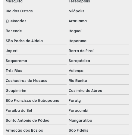
Mesquita
Teresópolis
Rio das Ostras
Nilópolis
Queimados
Araruama
Resende
Itaguaí
São Pedro da Aldeia
Itaperuna
Japeri
Barra do Piraí
Saquarema
Seropédica
Três Rios
Valença
Cachoeiras de Macacu
Rio Bonito
Guapimirim
Casimiro de Abreu
São Francisco de Itabapoana
Paraty
Paraíba do Sul
Paracambi
Santo Antônio de Pádua
Mangaratiba
Armação dos Búzios
São Fidélis