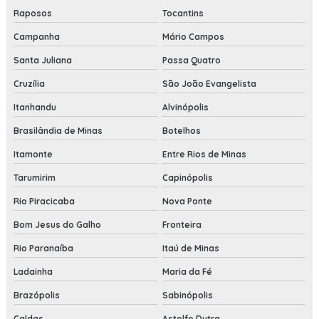
Raposos
Tocantins
Campanha
Mário Campos
Santa Juliana
Passa Quatro
Cruzília
São João Evangelista
Itanhandu
Alvinópolis
Brasilândia de Minas
Botelhos
Itamonte
Entre Rios de Minas
Tarumirim
Capinópolis
Rio Piracicaba
Nova Ponte
Bom Jesus do Galho
Fronteira
Rio Paranaíba
Itaú de Minas
Ladainha
Maria da Fé
Brazópolis
Sabinópolis
Caldas
Astolfo Dutra