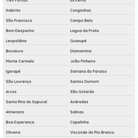
Três Pontas
Extrema
Itabirito
Congonhas
São Francisco
Campo Belo
Bom Despacho
Lagoa da Prata
Leopoldina
Guaxupé
Bocaiuva
Diamantina
Monte Carmelo
João Pinheiro
Igarapé
Santana do Paraíso
São Lourenço
Santos Dumont
Arcos
São Gotardo
Santa Rita do Sapucaí
Andradas
Almenara
Salinas
Boa Esperança
Capelinha
Oliveira
Visconde do Rio Branco