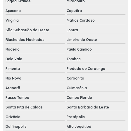
Lagoa Grande
Miradouro
Açucena
Caputira
Virgínia
Matias Cardoso
São Sebastião do Oeste
Lontra
Riacho dos Machados
Limeira do Oeste
Rodeiro
Paula Cândido
Belo Vale
Tombos
Pimenta
Piedade de Caratinga
Rio Novo
Carbonita
Araporã
Guimarânia
Passa Tempo
Campo Florido
Santa Rita de Caldas
Santa Bárbara do Leste
Orizânia
Pratápolis
Delfinópolis
Alto Jequitibá