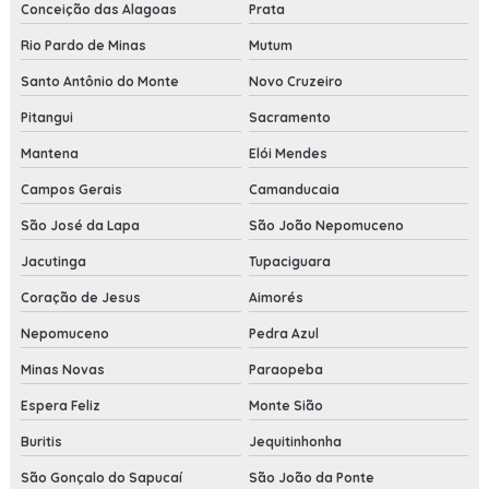
Conceição das Alagoas
Prata
Rio Pardo de Minas
Mutum
Santo Antônio do Monte
Novo Cruzeiro
Pitangui
Sacramento
Mantena
Elói Mendes
Campos Gerais
Camanducaia
São José da Lapa
São João Nepomuceno
Jacutinga
Tupaciguara
Coração de Jesus
Aimorés
Nepomuceno
Pedra Azul
Minas Novas
Paraopeba
Espera Feliz
Monte Sião
Buritis
Jequitinhonha
São Gonçalo do Sapucaí
São João da Ponte