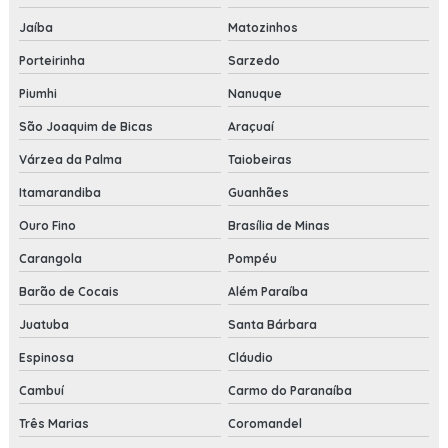
Jaíba
Matozinhos
Porteirinha
Sarzedo
Piumhi
Nanuque
São Joaquim de Bicas
Araçuaí
Várzea da Palma
Taiobeiras
Itamarandiba
Guanhães
Ouro Fino
Brasília de Minas
Carangola
Pompéu
Barão de Cocais
Além Paraíba
Juatuba
Santa Bárbara
Espinosa
Cláudio
Cambuí
Carmo do Paranaíba
Três Marias
Coromandel