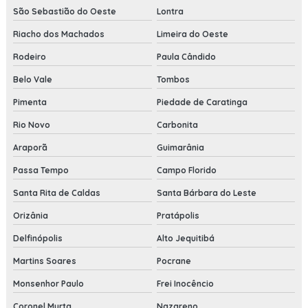
São Sebastião do Oeste
Lontra
Riacho dos Machados
Limeira do Oeste
Rodeiro
Paula Cândido
Belo Vale
Tombos
Pimenta
Piedade de Caratinga
Rio Novo
Carbonita
Araporã
Guimarânia
Passa Tempo
Campo Florido
Santa Rita de Caldas
Santa Bárbara do Leste
Orizânia
Pratápolis
Delfinópolis
Alto Jequitibá
Martins Soares
Pocrane
Monsenhor Paulo
Frei Inocêncio
Coronel Murta
Nazareno