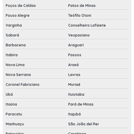
Poços de Caldas
Patos de Minas
Pouso Alegre
Teófilo Otoni
Varginha
Conselheiro Lafaiete
Sabará
Vespasiano
Barbacena
Araguari
Itabira
Passos
Nova Lima
Araxá
Nova Serrana
Lavras
Coronel Fabriciano
Muriaé
Ubá
Ituiutaba
Itaúna
Pará de Minas
Paracatu
Itajubá
Manhuaçu
São João del Rei
Patrocínio
Caratinga