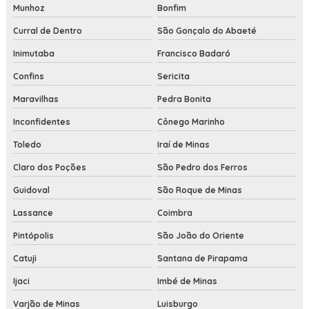
Munhoz
Bonfim
Curral de Dentro
São Gonçalo do Abaeté
Inimutaba
Francisco Badaró
Confins
Sericita
Maravilhas
Pedra Bonita
Inconfidentes
Cônego Marinho
Toledo
Iraí de Minas
Claro dos Poções
São Pedro dos Ferros
Guidoval
São Roque de Minas
Lassance
Coimbra
Pintópolis
São João do Oriente
Catuji
Santana de Pirapama
Ijaci
Imbé de Minas
Varjão de Minas
Luisburgo