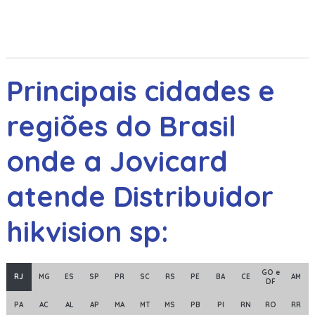
Principais cidades e
regiões do Brasil
onde a Jovicard
atende Distribuidor
hikvision sp:
GO e
RJ
MG
ES
SP
PR
SC
RS
PE
BA
CE
AM
DF
PA
AC
AL
AP
MA
MT
MS
PB
PI
RN
RO
RR