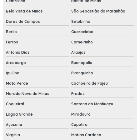
Centralina
Bonito de Minas
Bela Vista de Minas
São Sebastião do Maranhão
Dores de Campos
Setubinha
Berilo
Guaraciaba
Ferros
Carneirinho
Antônio Dias
Araújos
Arceburgo
Buenópolis
Ipuiúna
Piranguinho
Mata Verde
Cachoeira de Pajeú
Morada Nova de Minas
Prados
Coqueiral
Santana do Manhuaçu
Lagoa Grande
Miradouro
Açucena
Caputira
Virgínia
Matias Cardoso