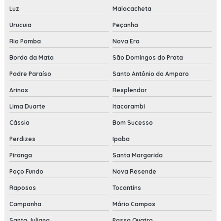
Luz
Malacacheta
Urucuia
Peçanha
Rio Pomba
Nova Era
Borda da Mata
São Domingos do Prata
Padre Paraíso
Santo Antônio do Amparo
Arinos
Resplendor
Lima Duarte
Itacarambi
Cássia
Bom Sucesso
Perdizes
Ipaba
Piranga
Santa Margarida
Poço Fundo
Nova Resende
Raposos
Tocantins
Campanha
Mário Campos
Santa Juliana
Passa Quatro