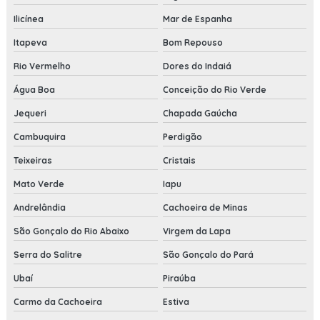
Ilicínea
Mar de Espanha
Itapeva
Bom Repouso
Rio Vermelho
Dores do Indaiá
Água Boa
Conceição do Rio Verde
Jequeri
Chapada Gaúcha
Cambuquira
Perdigão
Teixeiras
Cristais
Mato Verde
Iapu
Andrelândia
Cachoeira de Minas
São Gonçalo do Rio Abaixo
Virgem da Lapa
Serra do Salitre
São Gonçalo do Pará
Ubaí
Piraúba
Carmo da Cachoeira
Estiva