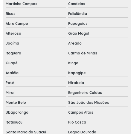
Martinho Campos
Candeias
Bicas
Felixlândia
Abre Campo
Papagaios
Alterosa
Grão Mogol
Joaíma
Areado
Itaguara
Carmo de Minas
Guapé
Itinga
Ataléia
Itapagipe
Poté
Mirabela
Miraí
Engenheiro Caldas
Monte Belo
São João das Missões
Ubaporanga
Campos Altos
Itatiaiuçu
Rio Casca
Santa Maria do Suaçuí
Lagoa Dourada