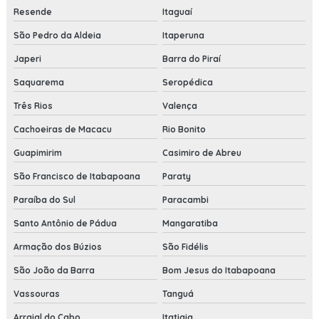
Resende
Itaguaí
São Pedro da Aldeia
Itaperuna
Japeri
Barra do Piraí
Saquarema
Seropédica
Três Rios
Valença
Cachoeiras de Macacu
Rio Bonito
Guapimirim
Casimiro de Abreu
São Francisco de Itabapoana
Paraty
Paraíba do Sul
Paracambi
Santo Antônio de Pádua
Mangaratiba
Armação dos Búzios
São Fidélis
São João da Barra
Bom Jesus do Itabapoana
Vassouras
Tanguá
Arraial do Cabo
Itatiaia