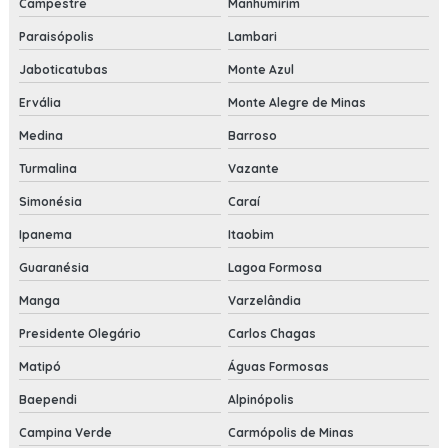
Campestre
Manhumirim
Paraisópolis
Lambari
Jaboticatubas
Monte Azul
Ervália
Monte Alegre de Minas
Medina
Barroso
Turmalina
Vazante
Simonésia
Caraí
Ipanema
Itaobim
Guaranésia
Lagoa Formosa
Manga
Varzelândia
Presidente Olegário
Carlos Chagas
Matipó
Águas Formosas
Baependi
Alpinópolis
Campina Verde
Carmópolis de Minas