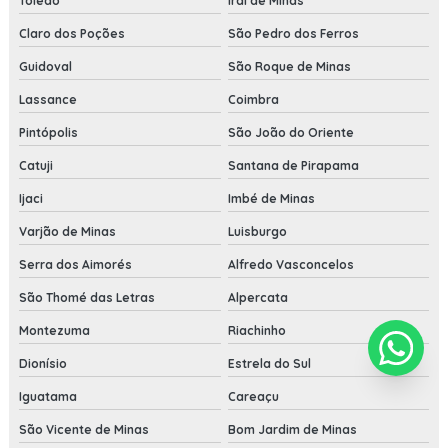
Toledo
Iraí de Minas
Claro dos Poções
São Pedro dos Ferros
Guidoval
São Roque de Minas
Lassance
Coimbra
Pintópolis
São João do Oriente
Catuji
Santana de Pirapama
Ijaci
Imbé de Minas
Varjão de Minas
Luisburgo
Serra dos Aimorés
Alfredo Vasconcelos
São Thomé das Letras
Alpercata
Montezuma
Riachinho
Dionísio
Estrela do Sul
Iguatama
Careaçu
São Vicente de Minas
Bom Jardim de Minas