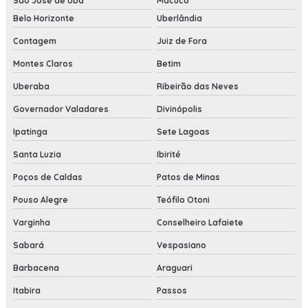
São José de Ubá
Macuco
Belo Horizonte
Uberlândia
Contagem
Juiz de Fora
Montes Claros
Betim
Uberaba
Ribeirão das Neves
Governador Valadares
Divinópolis
Ipatinga
Sete Lagoas
Santa Luzia
Ibirité
Poços de Caldas
Patos de Minas
Pouso Alegre
Teófilo Otoni
Varginha
Conselheiro Lafaiete
Sabará
Vespasiano
Barbacena
Araguari
Itabira
Passos