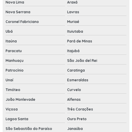
Nova Lima
Araxá
Nova Serrana
Lavras
Coronel Fabriciano
Muriaé
Ubá
Ituiutaba
Itaúna
Pará de Minas
Paracatu
Itajubá
Manhuaçu
São João del Rei
Patrocínio
Caratinga
Unaí
Esmeraldas
Timóteo
Curvelo
João Monlevade
Alfenas
Viçosa
Três Corações
Lagoa Santa
Ouro Preto
São Sebastião do Paraíso
Janaúba