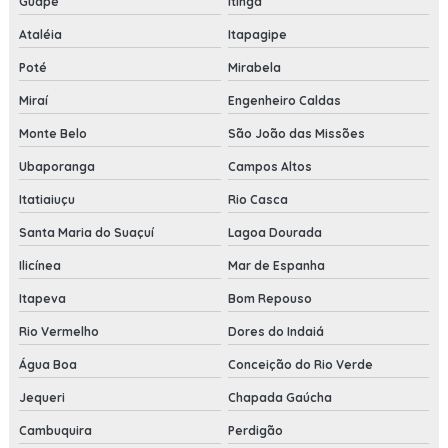
Guapé
Itinga
Ataléia
Itapagipe
Poté
Mirabela
Miraí
Engenheiro Caldas
Monte Belo
São João das Missões
Ubaporanga
Campos Altos
Itatiaiuçu
Rio Casca
Santa Maria do Suaçuí
Lagoa Dourada
Ilicínea
Mar de Espanha
Itapeva
Bom Repouso
Rio Vermelho
Dores do Indaiá
Água Boa
Conceição do Rio Verde
Jequeri
Chapada Gaúcha
Cambuquira
Perdigão