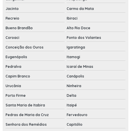
Jacinto
Carmo da Mata
Recreio
Ibiraci
Bueno Brandão
Alto Rio Doce
Coroaci
Ponto dos Volantes
Conceição dos Ouros
Igaratinga
Eugenópolis
Itamogi
Pedralva
Icaraí de Minas
Capim Branco
Canápolis
Urucânia
Ninheira
Porto Firme
Delta
Santa Maria de Itabira
Itaipé
Pedras de Maria da Cruz
Fervedouro
Senhora dos Remédios
Capitólio