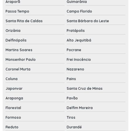
Araporã
Guimarânia
Passa Tempo
Campo Florido
Santa Rita de Caldas
Santa Bárbara do Leste
Orizânia
Pratápolis
Delfinópolis
Alto Jequitibá
Martins Soares
Pocrane
Monsenhor Paulo
Frei Inocêncio
Coronel Murta
Nazareno
Coluna
Pains
Japonvar
Santa Cruz de Minas
Araponga
Pavão
Florestal
Delfim Moreira
Formoso
Tiros
Reduto
Durandé