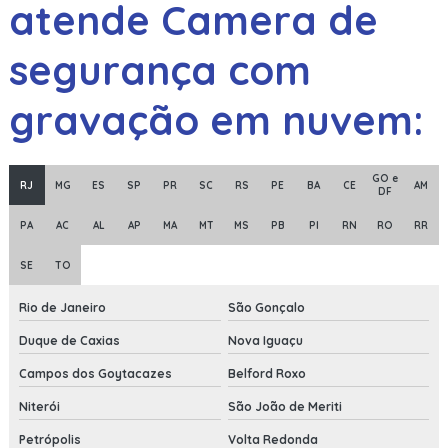
atende Camera de
segurança com
gravação em nuvem:
GO e
RJ
MG
ES
SP
PR
SC
RS
PE
BA
CE
AM
DF
PA
AC
AL
AP
MA
MT
MS
PB
PI
RN
RO
RR
SE
TO
Rio de Janeiro
São Gonçalo
Duque de Caxias
Nova Iguaçu
Campos dos Goytacazes
Belford Roxo
Niterói
São João de Meriti
Petrópolis
Volta Redonda