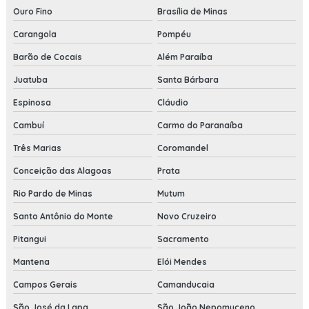
Ouro Fino
Brasília de Minas
Carangola
Pompéu
Barão de Cocais
Além Paraíba
Juatuba
Santa Bárbara
Espinosa
Cláudio
Cambuí
Carmo do Paranaíba
Três Marias
Coromandel
Conceição das Alagoas
Prata
Rio Pardo de Minas
Mutum
Santo Antônio do Monte
Novo Cruzeiro
Pitangui
Sacramento
Mantena
Elói Mendes
Campos Gerais
Camanducaia
São José da Lapa
São João Nepomuceno