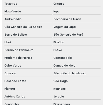
Teixeiras
Cristais
Mato Verde
Iapu
Andrelândia
Cachoeira de Minas
São Gonçalo do Rio Abaixo
Virgem da Lapa
Serra do Salitre
São Gonçalo do Pará
Ubaí
Piraúba
Carmo da Cachoeira
Estiva
Prudente de Morais
Caetanópolis
Cabo Verde
Campo do Meio
Gouveia
São João do Manhuaçu
Resende Costa
São Tiago
Planura
Itanhomi
Antônio Carlos
Juruaia
Congonhal
Pirapetinga