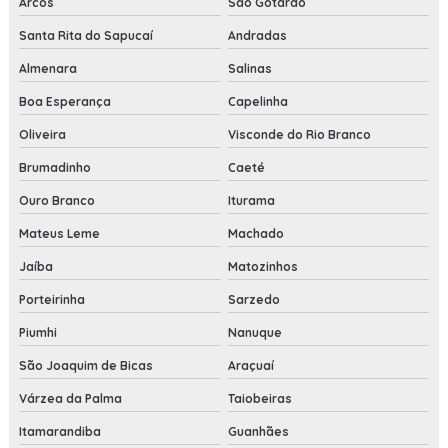
Arcos
São Gotardo
Santa Rita do Sapucaí
Andradas
Almenara
Salinas
Boa Esperança
Capelinha
Oliveira
Visconde do Rio Branco
Brumadinho
Caeté
Ouro Branco
Iturama
Mateus Leme
Machado
Jaíba
Matozinhos
Porteirinha
Sarzedo
Piumhi
Nanuque
São Joaquim de Bicas
Araçuaí
Várzea da Palma
Taiobeiras
Itamarandiba
Guanhães