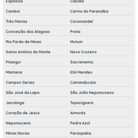
Espinosa
Cláudio
Cambuí
Carmo do Paranaíba
Três Marias
Coromandel
Conceição das Alagoas
Prata
Rio Pardo de Minas
Mutum
Santo Antônio do Monte
Novo Cruzeiro
Pitangui
Sacramento
Mantena
Elói Mendes
Campos Gerais
Camanducaia
São José da Lapa
São João Nepomuceno
Jacutinga
Tupaciguara
Coração de Jesus
Aimorés
Nepomuceno
Pedra Azul
Minas Novas
Paraopeba