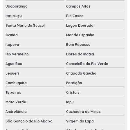
Ubaporanga
Campos Altos
Itatiaiuçu
Rio Casca
Santa Maria do Suaçuí
Lagoa Dourada
Ilicínea
Mar de Espanha
Itapeva
Bom Repouso
Rio Vermelho
Dores do Indaiá
Água Boa
Conceição do Rio Verde
Jequeri
Chapada Gaúcha
Cambuquira
Perdigão
Teixeiras
Cristais
Mato Verde
Iapu
Andrelândia
Cachoeira de Minas
São Gonçalo do Rio Abaixo
Virgem da Lapa