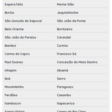
Espera Feliz
Monte Sião
Buritis
Jequitinhonha
São Gonçalo do Sapucaí
São João da Ponte
Belo Oriente
Buritizeiro
São João do Paraíso
Carandaí
Bambuí
Corinto
Carmo do Cajuru
Francisco Sá
Raul Soares
Conceição do Mato Dentro
Inhapim
Abaeté
Ibiá
Serro
Muzambinho
Paraguaçu
Perdões
Caxambu
Itambacuri
Itapecerica
Santa Vitória
Carmo do Rio Claro