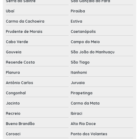
Serra do Salitre
São Gonçalo do Pará
Ubaí
Piraúba
Carmo da Cachoeira
Estiva
Prudente de Morais
Caetanópolis
Cabo Verde
Campo do Meio
Gouveia
São João do Manhuaçu
Resende Costa
São Tiago
Planura
Itanhomi
Antônio Carlos
Juruaia
Congonhal
Pirapetinga
Jacinto
Carmo da Mata
Recreio
Ibiraci
Bueno Brandão
Alto Rio Doce
Coroaci
Ponto dos Volantes