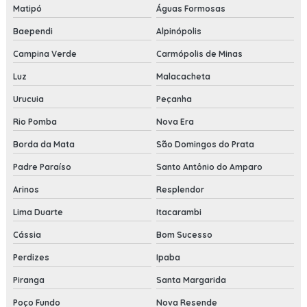
Matipó
Águas Formosas
Baependi
Alpinópolis
Campina Verde
Carmópolis de Minas
Luz
Malacacheta
Urucuia
Peçanha
Rio Pomba
Nova Era
Borda da Mata
São Domingos do Prata
Padre Paraíso
Santo Antônio do Amparo
Arinos
Resplendor
Lima Duarte
Itacarambi
Cássia
Bom Sucesso
Perdizes
Ipaba
Piranga
Santa Margarida
Poço Fundo
Nova Resende