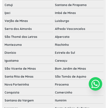
Catuji
Santana de Pirapama
Ijaci
Imbé de Minas
Varjão de Minas
Luisburgo
Serra dos Aimorés
Alfredo Vasconcelos
São Thomé das Letras
Alpercata
Montezuma
Riachinho
Dionísio
Estrela do Sul
Iguatama
Careaçu
São Vicente de Minas
Bom Jardim de Minas
Santa Rita de Minas
São Tomás de Aquino
Nova Porteirinha
Piracema
Conquista
Comercinho
Santana da Vargem
Itumirim