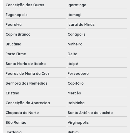
Conceição dos Ouros
Igaratinga
Eugenópolis
Itamogi
Pedralva
Icaraí de Minas
Capim Branco
Canápolis
Urucânia
Ninheira
Porto Firme
Delta
Santa Maria de Itabira
Itaipé
Pedras de Maria da Cruz
Fervedouro
Senhora dos Remédios
Capitólio
Cristina
Mercês
Conceição da Aparecida
Itabirinha
Chapada do Norte
Santo Antônio do Jacinto
São Romão
Virginópolis
Jordânia
Rubim