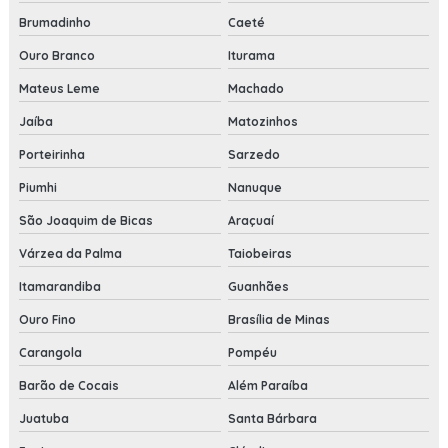
Brumadinho
Caeté
Ouro Branco
Iturama
Mateus Leme
Machado
Jaíba
Matozinhos
Porteirinha
Sarzedo
Piumhi
Nanuque
São Joaquim de Bicas
Araçuaí
Várzea da Palma
Taiobeiras
Itamarandiba
Guanhães
Ouro Fino
Brasília de Minas
Carangola
Pompéu
Barão de Cocais
Além Paraíba
Juatuba
Santa Bárbara