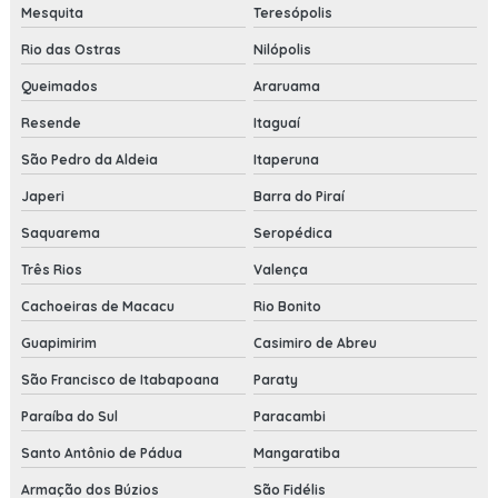
Mesquita
Teresópolis
Rio das Ostras
Nilópolis
Queimados
Araruama
Resende
Itaguaí
São Pedro da Aldeia
Itaperuna
Japeri
Barra do Piraí
Saquarema
Seropédica
Três Rios
Valença
Cachoeiras de Macacu
Rio Bonito
Guapimirim
Casimiro de Abreu
São Francisco de Itabapoana
Paraty
Paraíba do Sul
Paracambi
Santo Antônio de Pádua
Mangaratiba
Armação dos Búzios
São Fidélis