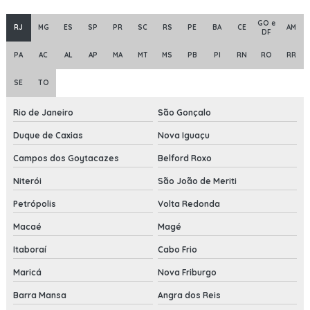
GO e
RJ
MG
ES
SP
PR
SC
RS
PE
BA
CE
AM
DF
PA
AC
AL
AP
MA
MT
MS
PB
PI
RN
RO
RR
SE
TO
Rio de Janeiro
São Gonçalo
Duque de Caxias
Nova Iguaçu
Campos dos Goytacazes
Belford Roxo
Niterói
São João de Meriti
Petrópolis
Volta Redonda
Macaé
Magé
Itaboraí
Cabo Frio
Maricá
Nova Friburgo
Barra Mansa
Angra dos Reis