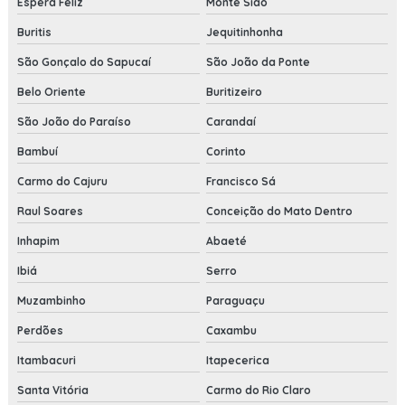
Espera Feliz
Monte Sião
Buritis
Jequitinhonha
São Gonçalo do Sapucaí
São João da Ponte
Belo Oriente
Buritizeiro
São João do Paraíso
Carandaí
Bambuí
Corinto
Carmo do Cajuru
Francisco Sá
Raul Soares
Conceição do Mato Dentro
Inhapim
Abaeté
Ibiá
Serro
Muzambinho
Paraguaçu
Perdões
Caxambu
Itambacuri
Itapecerica
Santa Vitória
Carmo do Rio Claro