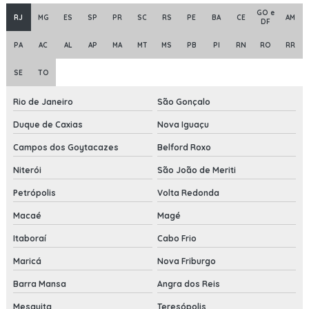
GO e
RJ
MG
ES
SP
PR
SC
RS
PE
BA
CE
AM
DF
PA
AC
AL
AP
MA
MT
MS
PB
PI
RN
RO
RR
SE
TO
Rio de Janeiro
São Gonçalo
Duque de Caxias
Nova Iguaçu
Campos dos Goytacazes
Belford Roxo
Niterói
São João de Meriti
Petrópolis
Volta Redonda
Macaé
Magé
Itaboraí
Cabo Frio
Maricá
Nova Friburgo
Barra Mansa
Angra dos Reis
Mesquita
Teresópolis