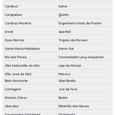
Cambuci
Italva
Carapebus
Quatis
Cardoso Moreira
Engenheiro Paulo de Frontin
Areal
Aperibé
Duas Barras
Trajano de Moraes
Santa Maria Madalena
Varre-Sai
Rio das Flores
Comendador Levy Gasparian
São Sebastião do Alto
Laje do Muriaé
São José de Ubá
Macuco
Belo Horizonte
Uberlândia
Contagem
Juiz de Fora
Montes Claros
Betim
Uberaba
Ribeirão das Neves
Governador Valadares
Divinópolis