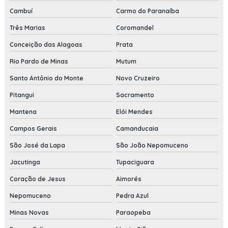
Cambuí
Carmo do Paranaíba
Três Marias
Coromandel
Conceição das Alagoas
Prata
Rio Pardo de Minas
Mutum
Santo Antônio do Monte
Novo Cruzeiro
Pitangui
Sacramento
Mantena
Elói Mendes
Campos Gerais
Camanducaia
São José da Lapa
São João Nepomuceno
Jacutinga
Tupaciguara
Coração de Jesus
Aimorés
Nepomuceno
Pedra Azul
Minas Novas
Paraopeba