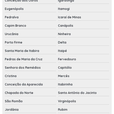
Conceição dos Ouros
Igaratinga
Eugenópolis
Itamogi
Pedralva
Icaraí de Minas
Capim Branco
Canápolis
Urucânia
Ninheira
Porto Firme
Delta
Santa Maria de Itabira
Itaipé
Pedras de Maria da Cruz
Fervedouro
Senhora dos Remédios
Capitólio
Cristina
Mercês
Conceição da Aparecida
Itabirinha
Chapada do Norte
Santo Antônio do Jacinto
São Romão
Virginópolis
Jordânia
Rubim