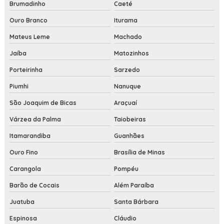
Brumadinho
Caeté
Ouro Branco
Iturama
Mateus Leme
Machado
Jaíba
Matozinhos
Porteirinha
Sarzedo
Piumhi
Nanuque
São Joaquim de Bicas
Araçuaí
Várzea da Palma
Taiobeiras
Itamarandiba
Guanhães
Ouro Fino
Brasília de Minas
Carangola
Pompéu
Barão de Cocais
Além Paraíba
Juatuba
Santa Bárbara
Espinosa
Cláudio