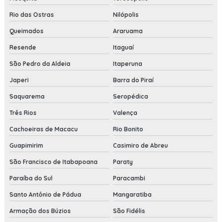
Rio das Ostras
Nilópolis
Queimados
Araruama
Resende
Itaguaí
São Pedro da Aldeia
Itaperuna
Japeri
Barra do Piraí
Saquarema
Seropédica
Três Rios
Valença
Cachoeiras de Macacu
Rio Bonito
Guapimirim
Casimiro de Abreu
São Francisco de Itabapoana
Paraty
Paraíba do Sul
Paracambi
Santo Antônio de Pádua
Mangaratiba
Armação dos Búzios
São Fidélis