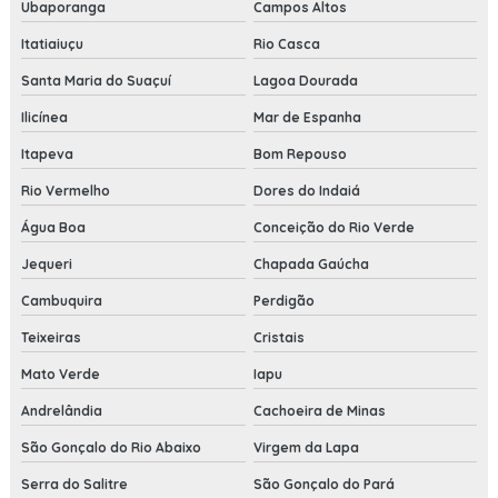
Ubaporanga
Campos Altos
Itatiaiuçu
Rio Casca
Santa Maria do Suaçuí
Lagoa Dourada
Ilicínea
Mar de Espanha
Itapeva
Bom Repouso
Rio Vermelho
Dores do Indaiá
Água Boa
Conceição do Rio Verde
Jequeri
Chapada Gaúcha
Cambuquira
Perdigão
Teixeiras
Cristais
Mato Verde
Iapu
Andrelândia
Cachoeira de Minas
São Gonçalo do Rio Abaixo
Virgem da Lapa
Serra do Salitre
São Gonçalo do Pará