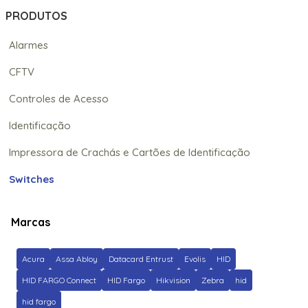
PRODUTOS
Alarmes
CFTV
Controles de Acesso
Identificação
Impressora de Crachás e Cartões de Identificação
Switches
Marcas
Acura
Assa Abloy
Datacard Entrust
Evolis
HID
HID FARGO Connect
HID Fargo
Hikvision
Zebra
hid
hid fargo