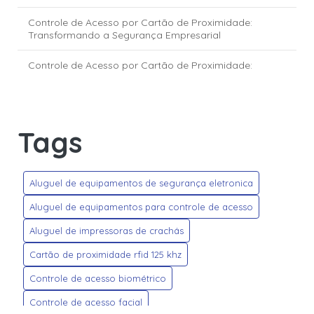
Controle de Acesso por Cartão de Proximidade:
Transformando a Segurança Empresarial
Controle de Acesso por Cartão de Proximidade:
Transforme a Segurança Empresarial
Controle de Acesso via Reconhecimento Facial:
segurança e inovação para empresas e condomínios
Tags
Crachás Personalizados: Dicas para Criar Modelos que
Impressionam e Transmitem Profissionalismo
Aluguel de equipamentos de segurança eletronica
Credenciais HID Global: segurança e tecnologia para o
controle de acesso moderno
Aluguel de equipamentos para controle de acesso
Aluguel de impressoras de crachás
Credencial HID Mobile Access: a nova era do controle de
acesso digital
Cartão de proximidade rfid 125 khz
Empresa de Controle de Acesso: Transformando a
Controle de acesso biométrico
Segurança do Seu Negócio
Controle de acesso facial