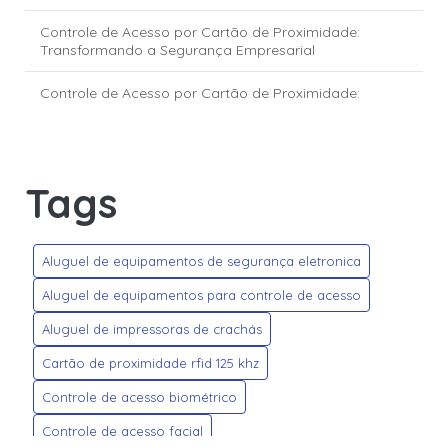
Controle de Acesso por Cartão de Proximidade:
Transformando a Segurança Empresarial
Controle de Acesso por Cartão de Proximidade:
Transforme a Segurança Empresarial
Controle de Acesso via Reconhecimento Facial:
segurança e inovação para empresas e condomínios
Tags
Crachás Personalizados: Dicas para Criar Modelos que
Impressionam e Transmitem Profissionalismo
Aluguel de equipamentos de segurança eletronica
Credenciais HID Global: segurança e tecnologia para o
controle de acesso moderno
Aluguel de equipamentos para controle de acesso
Aluguel de impressoras de crachás
Credencial HID Mobile Access: a nova era do controle de
acesso digital
Cartão de proximidade rfid 125 khz
Empresa de Controle de Acesso: Transformando a
Controle de acesso biométrico
Segurança do Seu Negócio
Controle de acesso facial