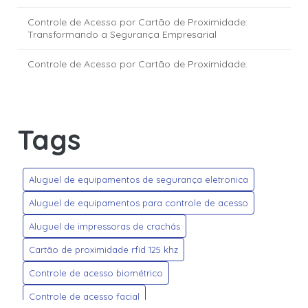
Controle de Acesso por Cartão de Proximidade:
Transformando a Segurança Empresarial
Controle de Acesso por Cartão de Proximidade:
Transforme a Segurança Empresarial
Controle de Acesso via Reconhecimento Facial:
segurança e inovação para empresas e condomínios
Tags
Crachás Personalizados: Dicas para Criar Modelos que
Impressionam e Transmitem Profissionalismo
Aluguel de equipamentos de segurança eletronica
Credenciais HID Global: segurança e tecnologia para o
controle de acesso moderno
Aluguel de equipamentos para controle de acesso
Aluguel de impressoras de crachás
Credencial HID Mobile Access: a nova era do controle de
acesso digital
Cartão de proximidade rfid 125 khz
Empresa de Controle de Acesso: Transformando a
Controle de acesso biométrico
Segurança do Seu Negócio
Controle de acesso facial