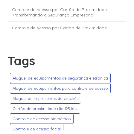
Controle de Acesso por Cartão de Proximidade:
Transformando a Segurança Empresarial
Controle de Acesso por Cartão de Proximidade:
Transforme a Segurança Empresarial
Controle de Acesso via Reconhecimento Facial:
segurança e inovação para empresas e condomínios
Tags
Crachás Personalizados: Dicas para Criar Modelos que
Impressionam e Transmitem Profissionalismo
Aluguel de equipamentos de segurança eletronica
Credenciais HID Global: segurança e tecnologia para o
controle de acesso moderno
Aluguel de equipamentos para controle de acesso
Aluguel de impressoras de crachás
Credencial HID Mobile Access: a nova era do controle de
acesso digital
Cartão de proximidade rfid 125 khz
Empresa de Controle de Acesso: Transformando a
Controle de acesso biométrico
Segurança do Seu Negócio
Controle de acesso facial