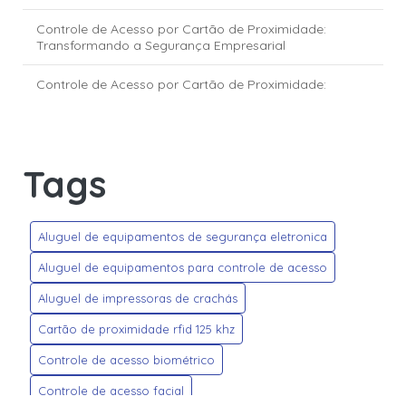
Controle de Acesso por Cartão de Proximidade:
Transformando a Segurança Empresarial
Controle de Acesso por Cartão de Proximidade:
Transforme a Segurança Empresarial
Controle de Acesso via Reconhecimento Facial:
segurança e inovação para empresas e condomínios
Tags
Crachás Personalizados: Dicas para Criar Modelos que
Impressionam e Transmitem Profissionalismo
Aluguel de equipamentos de segurança eletronica
Credenciais HID Global: segurança e tecnologia para o
controle de acesso moderno
Aluguel de equipamentos para controle de acesso
Aluguel de impressoras de crachás
Credencial HID Mobile Access: a nova era do controle de
acesso digital
Cartão de proximidade rfid 125 khz
Empresa de Controle de Acesso: Transformando a
Controle de acesso biométrico
Segurança do Seu Negócio
Controle de acesso facial