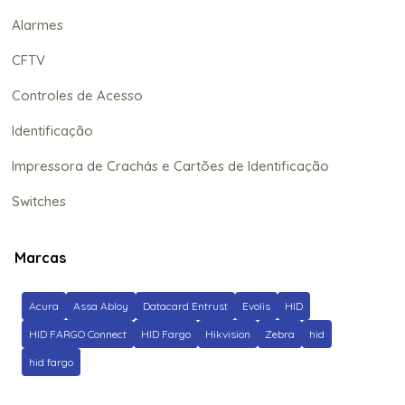
Alarmes
CFTV
Controles de Acesso
Identificação
Impressora de Crachás e Cartões de Identificação
Switches
Marcas
Acura
Assa Abloy
Datacard Entrust
Evolis
HID
HID FARGO Connect
HID Fargo
Hikvision
Zebra
hid
hid fargo