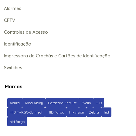
Alarmes
CFTV
Controles de Acesso
Identificação
Impressora de Crachás e Cartões de Identificação
Switches
Marcas
Acura
Assa Abloy
Datacard Entrust
Evolis
HID
HID FARGO Connect
HID Fargo
Hikvision
Zebra
hid
hid fargo