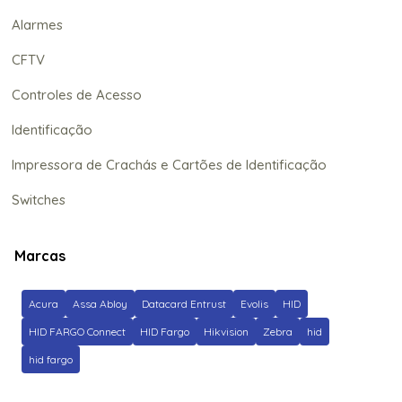
Alarmes
CFTV
Controles de Acesso
Identificação
Impressora de Crachás e Cartões de Identificação
Switches
Marcas
Acura
Assa Abloy
Datacard Entrust
Evolis
HID
HID FARGO Connect
HID Fargo
Hikvision
Zebra
hid
hid fargo