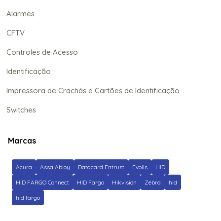
Alarmes
CFTV
Controles de Acesso
Identificação
Impressora de Crachás e Cartões de Identificação
Switches
Marcas
Acura
Assa Abloy
Datacard Entrust
Evolis
HID
HID FARGO Connect
HID Fargo
Hikvision
Zebra
hid
hid fargo