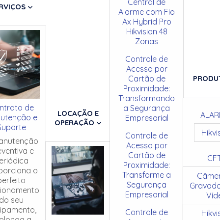
Central de
RVIÇOS
Alarme com Fio
Ax Hybrid Pro
Hikvision 48
Zonas
Controle de
Acesso por
Cartão de
PRODU
Proximidade:
Transformando
ntrato de
a Segurança
LOCAÇÃO E
ALAR
utenção e
Empresarial
OPERAÇÃO
Suporte
Hikvi
Controle de
anutenção
Acesso por
eventiva e
Cartão de
CF
eriódica
Proximidade:
porciona o
Transforme a
Câmer
perfeito
Segurança
Gravado
cionamento
Empresarial
Víd
do seu
ipamento,
Controle de
Hikvi
olonga a