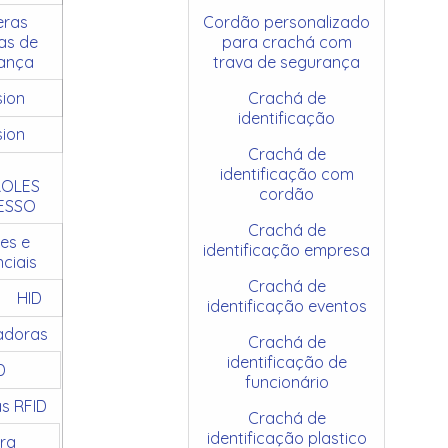
ras
Cordão personalizado
as de
para crachá com
ança
trava de segurança
sion
Crachá de
identificação
sion
Crachá de
identificação com
OLES
cordão
ESSO
Crachá de
es e
identificação empresa
ciais
Crachá de
HID
identificação eventos
adoras
Crachá de
identificação de
D
funcionário
as RFID
Crachá de
identificação plastico
ra