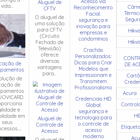
Acesso via
Aluguel de
vida...
Câme
Reconhecimento
CFTV
Térmic
Facial:
O aluguel de
Segur
segurança e
uma solução
inovação para
para CFTV
Hikvi
empresas e
(Circuito
condomínios
Hikvi
Fechado de
Televisão)
Crachás
oferece
Personalizados:
CONTR
diversas
Dicas para Criar
cação de
DE AC
vantagens
Modelos que
ipamentos
para...
Impressionam e
Cartõ
olução de
Transmitem
Creden
cação de
Profissionalismo
ipamentos
Acura
JOVICARD
Credenciais HID
oporciona
Control
Global:
ilidade e
segurança e
HI
ibilidade em
tecnologia para
Aluguel de
seus
o controle de
Controle de
Etiquet
cessos....
acesso
Acesso
moderno
Acu
O aluguel de