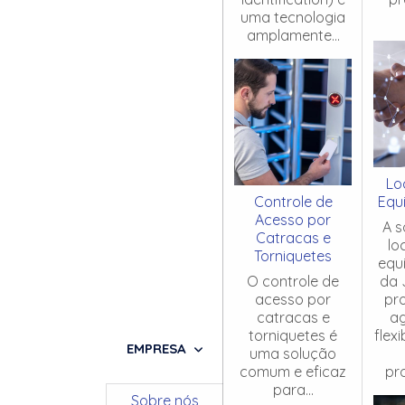
uma tecnologia
amplamente...
Lo
Controle de
Equ
Acesso por
A s
Catracas e
lo
Torniquetes
equ
O controle de
da 
acesso por
pr
catracas e
ag
torniquetes é
flex
EMPRESA
uma solução
comum e eficaz
pro
para...
Sobre nós