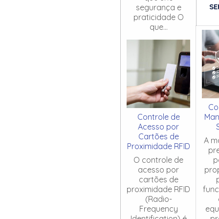
SE
segurança e
praticidade O
que...
Co
Controle de
Man
Acesso por
Cartões de
A m
Proximidade RFID
pr
O controle de
p
acesso por
pro
cartões de
proximidade RFID
fun
(Radio-
Frequency
equ
Identification) é
pr