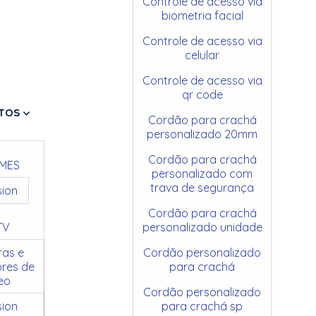
Controle de acesso via
biometria facial
Controle de acesso via
celular
Controle de acesso via
qr code
TOS
Cordão para crachá
personalizado 20mm
Cordão para crachá
MES
personalizado com
trava de segurança
sion
Cordão para crachá
TV
personalizado unidade
as e
Cordão personalizado
res de
para crachá
eo
Cordão personalizado
sion
para crachá sp