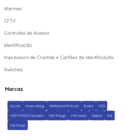
Alarmes
CFTV
Controles de Acesso
Identificação
Impressora de Crachás e Cartões de Identificação
Switches
Marcas
Acura
Assa Abloy
Datacard Entrust
Evolis
HID
HID FARGO Connect
HID Fargo
Hikvision
Zebra
hid
hid fargo