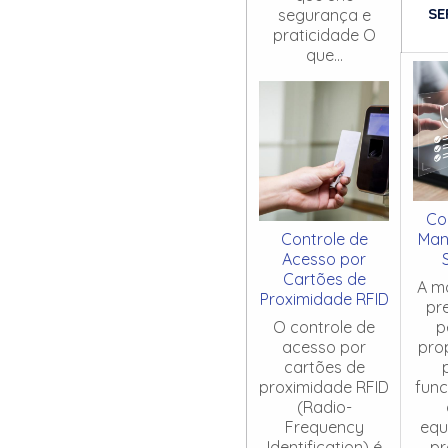
SE
segurança e
praticidade O
que...
Co
Controle de
Man
Acesso por
Cartões de
A m
Proximidade RFID
pr
O controle de
p
acesso por
pro
cartões de
proximidade RFID
fun
(Radio-
Frequency
equ
Identification) é
pr