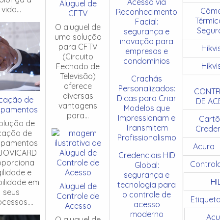
Acesso via
Aluguel de
vida...
Câme
Reconhecimento
CFTV
Térmic
Facial:
O aluguel de
Segur
segurança e
uma solução
inovação para
para CFTV
Hikvi
empresas e
(Circuito
condomínios
Hikvi
Fechado de
Televisão)
Crachás
oferece
Personalizados:
CONTR
diversas
Dicas para Criar
cação de
DE AC
vantagens
Modelos que
ipamentos
para...
Impressionam e
Cartõ
olução de
Transmitem
Creden
cação de
Profissionalismo
ipamentos
Acura
JOVICARD
Credenciais HID
oporciona
Control
Global:
ilidade e
segurança e
HI
ibilidade em
tecnologia para
Aluguel de
seus
o controle de
Controle de
Etiquet
cessos....
acesso
Acesso
moderno
Acu
O aluguel de