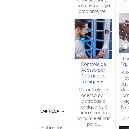
uma tecnologia
amplamente...
Lo
Controle de
Equ
Acesso por
A s
Catracas e
lo
Torniquetes
equ
O controle de
da 
acesso por
pr
catracas e
ag
torniquetes é
flex
EMPRESA
uma solução
comum e eficaz
pro
para...
Sobre nós