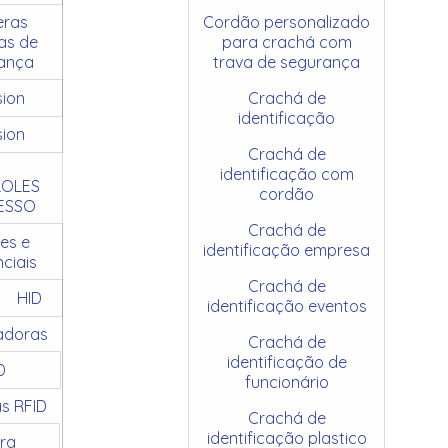
ras
Cordão personalizado
as de
para crachá com
ança
trava de segurança
sion
Crachá de
identificação
sion
Crachá de
identificação com
OLES
cordão
ESSO
Crachá de
es e
identificação empresa
ciais
Crachá de
HID
identificação eventos
adoras
Crachá de
identificação de
D
funcionário
as RFID
Crachá de
identificação plastico
ra