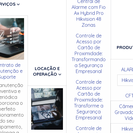
Central de
RVIÇOS
Alarme com Fio
Ax Hybrid Pro
Hikvision 48
Zonas
Controle de
Acesso por
Cartão de
PRODU
Proximidade:
Transformando
ntrato de
a Segurança
LOCAÇÃO E
ALAR
utenção e
Empresarial
OPERAÇÃO
Suporte
Hikvi
Controle de
anutenção
Acesso por
eventiva e
Cartão de
CF
eriódica
Proximidade:
porciona o
Transforme a
Câmer
perfeito
Segurança
Gravado
cionamento
Empresarial
Víd
do seu
ipamento,
Controle de
Hikvi
olonga a