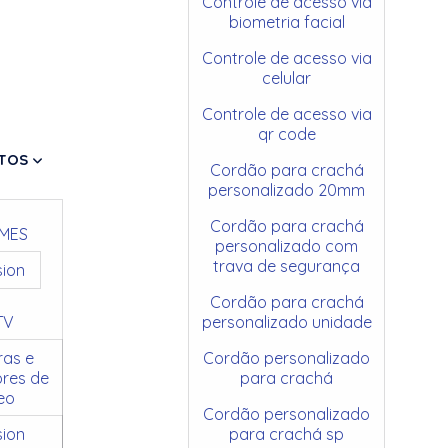
Controle de acesso via
biometria facial
Controle de acesso via
celular
Controle de acesso via
qr code
TOS
Cordão para crachá
personalizado 20mm
Cordão para crachá
MES
personalizado com
trava de segurança
sion
Cordão para crachá
TV
personalizado unidade
as e
Cordão personalizado
res de
para crachá
eo
Cordão personalizado
sion
para crachá sp