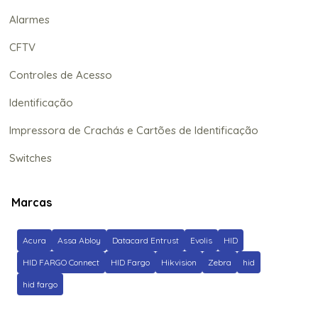
Alarmes
CFTV
Controles de Acesso
Identificação
Impressora de Crachás e Cartões de Identificação
Switches
Marcas
Acura
Assa Abloy
Datacard Entrust
Evolis
HID
HID FARGO Connect
HID Fargo
Hikvision
Zebra
hid
hid fargo