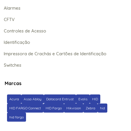
Alarmes
CFTV
Controles de Acesso
Identificação
Impressora de Crachás e Cartões de Identificação
Switches
Marcas
Acura
Assa Abloy
Datacard Entrust
Evolis
HID
HID FARGO Connect
HID Fargo
Hikvision
Zebra
hid
hid fargo