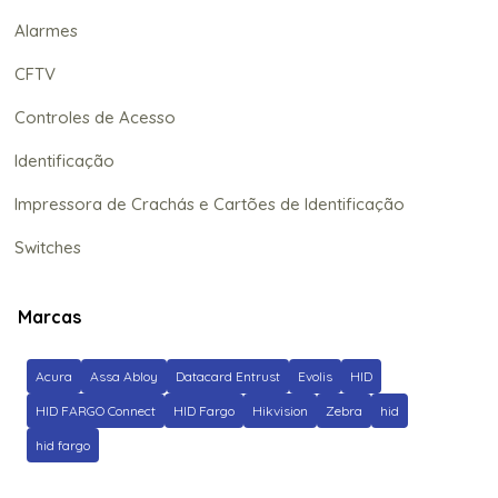
Alarmes
CFTV
Controles de Acesso
Identificação
Impressora de Crachás e Cartões de Identificação
Switches
Marcas
Acura
Assa Abloy
Datacard Entrust
Evolis
HID
HID FARGO Connect
HID Fargo
Hikvision
Zebra
hid
hid fargo