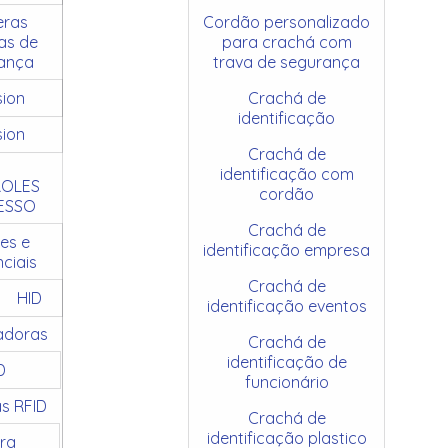
ras
Cordão personalizado
as de
para crachá com
ança
trava de segurança
sion
Crachá de
identificação
sion
Crachá de
identificação com
OLES
cordão
ESSO
Crachá de
es e
identificação empresa
ciais
Crachá de
HID
identificação eventos
adoras
Crachá de
identificação de
D
funcionário
as RFID
Crachá de
identificação plastico
ra