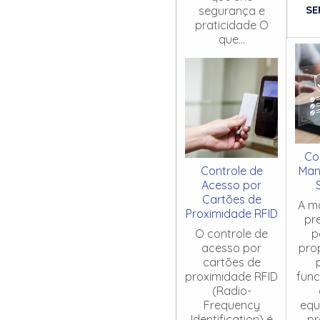
SE
segurança e
praticidade O
que...
Co
Controle de
Man
Acesso por
Cartões de
A m
Proximidade RFID
pr
O controle de
p
acesso por
pro
cartões de
proximidade RFID
fun
(Radio-
Frequency
equ
Identification) é
pr