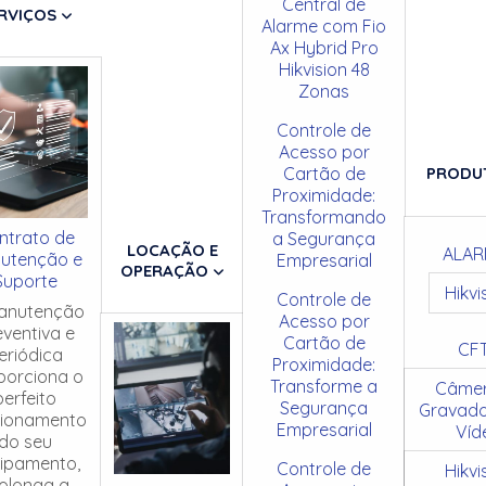
Central de
RVIÇOS
Alarme com Fio
Ax Hybrid Pro
Hikvision 48
Zonas
Controle de
Acesso por
Cartão de
PRODU
Proximidade:
Transformando
ntrato de
a Segurança
LOCAÇÃO E
ALAR
utenção e
Empresarial
OPERAÇÃO
Suporte
Hikvi
Controle de
anutenção
Acesso por
eventiva e
Cartão de
CF
eriódica
Proximidade:
porciona o
Transforme a
Câmer
perfeito
Segurança
Gravado
cionamento
Empresarial
Víd
do seu
ipamento,
Controle de
Hikvi
olonga a