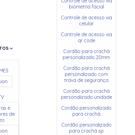
Controle de acesso via
biometria facial
Controle de acesso via
celular
Controle de acesso via
qr code
TOS
Cordão para crachá
personalizado 20mm
Cordão para crachá
MES
personalizado com
trava de segurança
sion
Cordão para crachá
TV
personalizado unidade
as e
Cordão personalizado
res de
para crachá
eo
Cordão personalizado
sion
para crachá sp