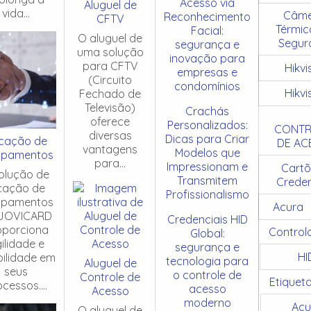
Acesso via
Aluguel de
vida...
Câme
Reconhecimento
CFTV
Térmic
Facial:
O aluguel de
Segur
segurança e
uma solução
inovação para
para CFTV
Hikvi
empresas e
(Circuito
condomínios
Hikvi
Fechado de
Televisão)
Crachás
oferece
Personalizados:
CONTR
diversas
Dicas para Criar
cação de
DE AC
vantagens
Modelos que
ipamentos
para...
Impressionam e
Cartõ
olução de
Transmitem
Creden
cação de
Profissionalismo
ipamentos
Acura
JOVICARD
Credenciais HID
oporciona
Control
Global:
ilidade e
segurança e
HI
ibilidade em
tecnologia para
Aluguel de
seus
o controle de
Controle de
Etiquet
cessos....
acesso
Acesso
moderno
Acu
O aluguel de