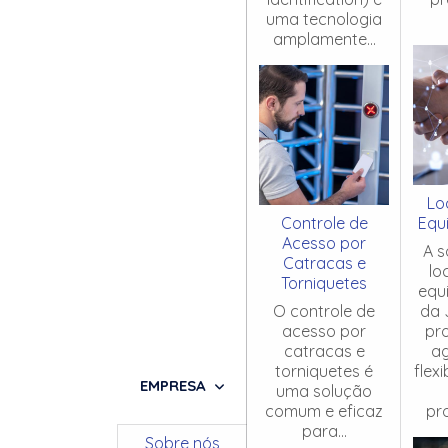
uma tecnologia
amplamente...
Lo
Controle de
Equ
Acesso por
A s
Catracas e
lo
Torniquetes
equ
O controle de
da 
acesso por
pr
catracas e
ag
torniquetes é
flex
EMPRESA
uma solução
comum e eficaz
pro
para...
Sobre nós