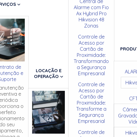
Central de
RVIÇOS
Alarme com Fio
Ax Hybrid Pro
Hikvision 48
Zonas
Controle de
Acesso por
Cartão de
PRODU
Proximidade:
Transformando
ntrato de
a Segurança
LOCAÇÃO E
ALAR
utenção e
Empresarial
OPERAÇÃO
Suporte
Hikvi
Controle de
anutenção
Acesso por
eventiva e
Cartão de
CF
eriódica
Proximidade:
porciona o
Transforme a
Câmer
perfeito
Segurança
Gravado
cionamento
Empresarial
Víd
do seu
ipamento,
Controle de
Hikvi
olonga a