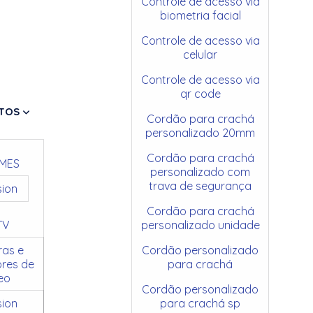
Controle de acesso via
biometria facial
Controle de acesso via
celular
Controle de acesso via
qr code
TOS
Cordão para crachá
personalizado 20mm
Cordão para crachá
MES
personalizado com
trava de segurança
sion
Cordão para crachá
TV
personalizado unidade
as e
Cordão personalizado
res de
para crachá
eo
Cordão personalizado
sion
para crachá sp