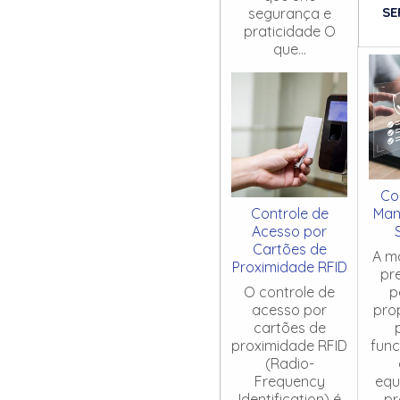
SE
segurança e
praticidade O
que...
Co
Controle de
Man
Acesso por
Cartões de
A m
Proximidade RFID
pr
O controle de
p
acesso por
pro
cartões de
proximidade RFID
fun
(Radio-
Frequency
equ
Identification) é
pr