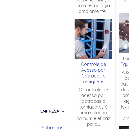
uma tecnologia
amplamente...
Lo
Controle de
Equ
Acesso por
A s
Catracas e
lo
Torniquetes
equ
O controle de
da 
acesso por
pr
catracas e
ag
torniquetes é
flex
EMPRESA
uma solução
comum e eficaz
pro
para...
Sobre nós