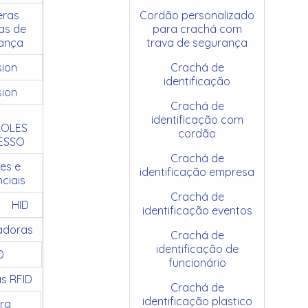
ras
Cordão personalizado
as de
para crachá com
ança
trava de segurança
sion
Crachá de
identificação
sion
Crachá de
identificação com
OLES
cordão
ESSO
Crachá de
es e
identificação empresa
ciais
Crachá de
HID
identificação eventos
adoras
Crachá de
identificação de
D
funcionário
as RFID
Crachá de
identificação plastico
ra