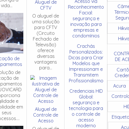
Acesso via
Aluguel de
vida...
Câme
Reconhecimento
CFTV
Térmic
Facial:
O aluguel de
Segur
segurança e
uma solução
inovação para
para CFTV
Hikvi
empresas e
(Circuito
condomínios
Hikvi
Fechado de
Televisão)
Crachás
oferece
Personalizados:
CONTR
diversas
Dicas para Criar
cação de
DE AC
vantagens
Modelos que
ipamentos
para...
Impressionam e
Cartõ
olução de
Transmitem
Creden
cação de
Profissionalismo
ipamentos
Acura
JOVICARD
Credenciais HID
oporciona
Control
Global:
ilidade e
segurança e
HI
ibilidade em
tecnologia para
Aluguel de
seus
o controle de
Controle de
Etiquet
cessos....
acesso
Acesso
moderno
Acu
O aluguel de