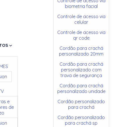
Controle de acesso via
biometria facial
Controle de acesso via
celular
Controle de acesso via
qr code
TOS
Cordão para crachá
personalizado 20mm
Cordão para crachá
MES
personalizado com
trava de segurança
sion
Cordão para crachá
TV
personalizado unidade
as e
Cordão personalizado
res de
para crachá
eo
Cordão personalizado
sion
para crachá sp