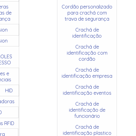
ras
Cordão personalizado
as de
para crachá com
ança
trava de segurança
sion
Crachá de
identificação
sion
Crachá de
identificação com
OLES
cordão
ESSO
Crachá de
es e
identificação empresa
ciais
Crachá de
HID
identificação eventos
adoras
Crachá de
identificação de
D
funcionário
as RFID
Crachá de
identificação plastico
ra