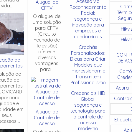
Acesso via
Aluguel de
vida...
Câme
Reconhecimento
CFTV
Térmic
Facial:
O aluguel de
Segur
segurança e
uma solução
inovação para
para CFTV
Hikvi
empresas e
(Circuito
condomínios
Hikvi
Fechado de
Televisão)
Crachás
oferece
Personalizados:
CONTR
diversas
Dicas para Criar
cação de
DE AC
vantagens
Modelos que
ipamentos
para...
Impressionam e
Cartõ
olução de
Transmitem
Creden
cação de
Profissionalismo
ipamentos
Acura
JOVICARD
Credenciais HID
oporciona
Control
Global:
ilidade e
segurança e
HI
ibilidade em
tecnologia para
Aluguel de
seus
o controle de
Controle de
Etiquet
cessos....
acesso
Acesso
moderno
Acu
O aluguel de