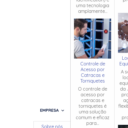
uma tecnologia
amplamente...
Lo
Controle de
Equ
Acesso por
A s
Catracas e
lo
Torniquetes
equ
O controle de
da 
acesso por
pr
catracas e
ag
torniquetes é
flex
EMPRESA
uma solução
comum e eficaz
pro
para...
Sobre nós