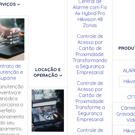
Central de
RVIÇOS
Alarme com Fio
Ax Hybrid Pro
Hikvision 48
Zonas
Controle de
Acesso por
Cartão de
PRODU
Proximidade:
Transformando
ntrato de
a Segurança
LOCAÇÃO E
ALAR
utenção e
Empresarial
OPERAÇÃO
Suporte
Hikvi
Controle de
anutenção
Acesso por
eventiva e
Cartão de
CF
eriódica
Proximidade:
porciona o
Transforme a
Câmer
perfeito
Segurança
Gravado
cionamento
Empresarial
Víd
do seu
ipamento,
Controle de
Hikvi
olonga a