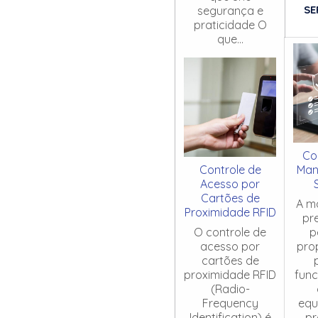
SE
segurança e
praticidade O
que...
Co
Controle de
Man
Acesso por
Cartões de
A m
Proximidade RFID
pr
O controle de
p
acesso por
pro
cartões de
proximidade RFID
fun
(Radio-
Frequency
equ
Identification) é
pr