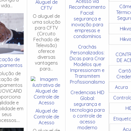
Acesso via
Aluguel de
vida...
Câme
Reconhecimento
CFTV
Térmic
Facial:
O aluguel de
Segur
segurança e
uma solução
inovação para
para CFTV
Hikvi
empresas e
(Circuito
condomínios
Hikvi
Fechado de
Televisão)
Crachás
oferece
Personalizados:
CONTR
diversas
Dicas para Criar
cação de
DE AC
vantagens
Modelos que
ipamentos
para...
Impressionam e
Cartõ
olução de
Transmitem
Creden
cação de
Profissionalismo
ipamentos
Acura
JOVICARD
Credenciais HID
oporciona
Control
Global:
ilidade e
segurança e
HI
ibilidade em
tecnologia para
Aluguel de
seus
o controle de
Controle de
Etiquet
cessos....
acesso
Acesso
moderno
Acu
O aluguel de