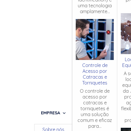
uma tecnologia
amplamente...
Lo
Controle de
Equ
Acesso por
A s
Catracas e
lo
Torniquetes
equ
O controle de
da 
acesso por
pr
catracas e
ag
torniquetes é
flex
EMPRESA
uma solução
comum e eficaz
pro
para...
Sobre nós