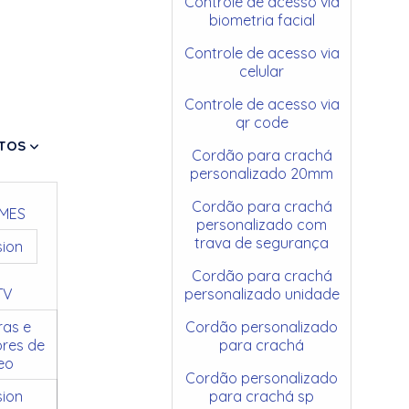
Controle de acesso via
biometria facial
Controle de acesso via
celular
Controle de acesso via
qr code
TOS
Cordão para crachá
personalizado 20mm
Cordão para crachá
MES
personalizado com
trava de segurança
sion
Cordão para crachá
TV
personalizado unidade
as e
Cordão personalizado
res de
para crachá
eo
Cordão personalizado
sion
para crachá sp