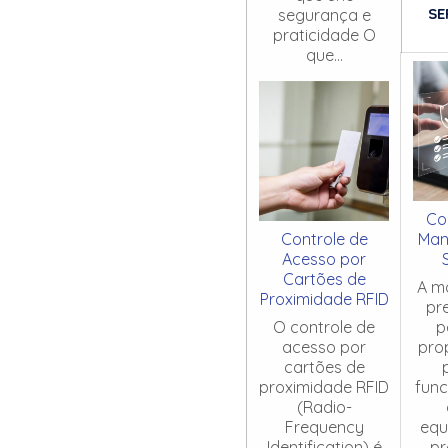
SE
segurança e
praticidade O
que...
Co
Controle de
Man
Acesso por
Cartões de
A m
Proximidade RFID
pr
O controle de
p
acesso por
pro
cartões de
proximidade RFID
fun
(Radio-
Frequency
equ
Identification) é
pr