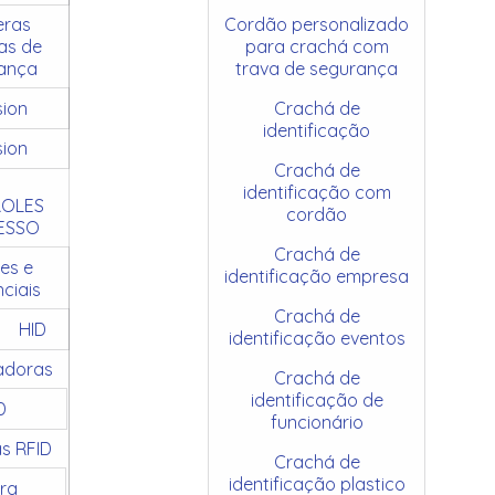
ras
Cordão personalizado
as de
para crachá com
ança
trava de segurança
sion
Crachá de
identificação
sion
Crachá de
identificação com
OLES
cordão
ESSO
Crachá de
es e
identificação empresa
ciais
Crachá de
HID
identificação eventos
adoras
Crachá de
identificação de
D
funcionário
as RFID
Crachá de
identificação plastico
ra