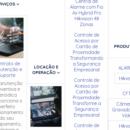
Central de
RVIÇOS
Alarme com Fio
Ax Hybrid Pro
Hikvision 48
Zonas
Controle de
Acesso por
Cartão de
PRODU
Proximidade:
Transformando
ntrato de
a Segurança
LOCAÇÃO E
ALAR
utenção e
Empresarial
OPERAÇÃO
Suporte
Hikvi
Controle de
anutenção
Acesso por
eventiva e
Cartão de
CF
eriódica
Proximidade:
porciona o
Transforme a
Câmer
perfeito
Segurança
Gravado
cionamento
Empresarial
Víd
do seu
ipamento,
Controle de
Hikvi
olonga a