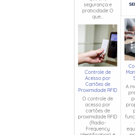
SE
segurança e
praticidade O
que...
Co
Controle de
Man
Acesso por
Cartões de
A m
Proximidade RFID
pr
O controle de
p
acesso por
pro
cartões de
proximidade RFID
fun
(Radio-
Frequency
equ
Identification) é
pr