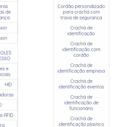
ras
Cordão personalizado
as de
para crachá com
ança
trava de segurança
sion
Crachá de
identificação
sion
Crachá de
identificação com
OLES
cordão
ESSO
Crachá de
es e
identificação empresa
ciais
Crachá de
HID
identificação eventos
adoras
Crachá de
identificação de
D
funcionário
as RFID
Crachá de
identificação plastico
ra