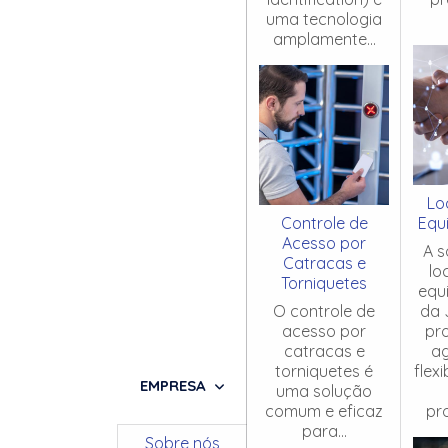
uma tecnologia
amplamente...
Lo
Controle de
Equ
Acesso por
A s
Catracas e
lo
Torniquetes
equ
O controle de
da 
acesso por
pr
catracas e
ag
torniquetes é
flex
EMPRESA
uma solução
comum e eficaz
pro
para...
Sobre nós