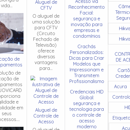
Acesso via
Aluguel de
vida...
Câme
Reconhecimento
CFTV
Térmic
Facial:
O aluguel de
Segur
segurança e
uma solução
inovação para
para CFTV
Hikvi
empresas e
(Circuito
condomínios
Hikvi
Fechado de
Televisão)
Crachás
oferece
Personalizados:
CONTR
diversas
Dicas para Criar
cação de
DE AC
vantagens
Modelos que
ipamentos
para...
Impressionam e
Cartõ
olução de
Transmitem
Creden
cação de
Profissionalismo
ipamentos
Acura
JOVICARD
Credenciais HID
oporciona
Control
Global:
ilidade e
segurança e
HI
ibilidade em
tecnologia para
Aluguel de
seus
o controle de
Controle de
Etiquet
cessos....
acesso
Acesso
moderno
Acu
O aluguel de