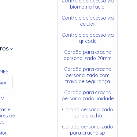
Controle de acesso via
biometria facial
Controle de acesso via
celular
Controle de acesso via
qr code
TOS
Cordão para crachá
personalizado 20mm
Cordão para crachá
MES
personalizado com
trava de segurança
sion
Cordão para crachá
TV
personalizado unidade
as e
Cordão personalizado
res de
para crachá
eo
Cordão personalizado
sion
para crachá sp