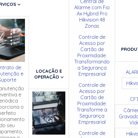
Central de
RVIÇOS
Alarme com Fio
Ax Hybrid Pro
Hikvision 48
Zonas
Controle de
Acesso por
Cartão de
PRODU
Proximidade:
Transformando
ntrato de
a Segurança
LOCAÇÃO E
ALAR
utenção e
Empresarial
OPERAÇÃO
Suporte
Hikvi
Controle de
anutenção
Acesso por
eventiva e
Cartão de
CF
eriódica
Proximidade:
porciona o
Transforme a
Câmer
perfeito
Segurança
Gravado
cionamento
Empresarial
Víd
do seu
ipamento,
Controle de
Hikvi
olonga a