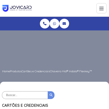
Home
Produtos
Cartões e Credenciais
Chaveiro Hid® Indala® Flexkey™
CARTÕES E CREDENCIAIS