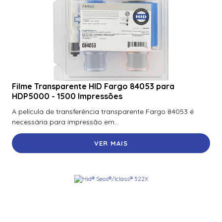
Chaveiro Hid® Seos® Key Fob
Credenciais Prox™ Compatíveis Com Casi Da Série Hid®
Indala® Proximity Cx
Hid® Seos®/Iclass® 522X
Tag Ativo Hid® Proximity 1351 Proxpass™ II
Filme Transparente HID Fargo 84053 para
HDP5000 - 1500 Impressões
Tag de Proximidade Hid® Indala® Flextag™ Com Verso
Adesivo
A película de transferência transparente Fargo 84053 é
necessária para impressão em...
Tag Etiqueta Hid® Iclass® 206X Com Verso Em Adesivo
VER MAIS
Tag Etiqueta Hid® Proximity 1391 Microprox™