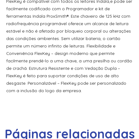
FlexKey é compatível com todos os leitores Indala,e pode ser
Cartão de Proximidade Hid® Mifare® Desfire® Ev3 +
facilmente codificado com o Programador e kit de
Prox™
ferramentas Indala ProxSmith®. Este chaveiro de 125 kHz com
radiofrequência programável oferece um alcance de leitura
Cartão de Proximidade Hid® Proximity 1336 Duoprox® II
estável e não é afetado por bloqueio corporal ou alterações
Cartão de Proximidade Hid® Proximity 1597 Cartão Smart
das condições ambientes. Sem utilizar bateria, o cartão
Isoprox® Ii
permite um número infinito de leituras. Flexibilidade e
Conveniência FlexKey – design moderno que permite
Cartão de Proximidade Hid® Proximity Isoprox® II 1386
facilmente prendê-lo a uma chave, a uma presilha ou cordão
Cartão de Proximidade Hid® Seos® + Prox™ 510X
de crachá. Estrutura Resistente e com Vedação Dupla –
FlexKey é feito para suportar condições de uso de alto
Cartão de Proximidade Hid® Seos® Bamboo Eco
desgaste. Personalizável – FlexKey pode ser personalizado
com a inclusão do logo da empresa.
Cartão de Proximidade Hid® Seos® Clamshell
Cartão de Proximidade Hid® Seos® Essential
Cartão de Proximidade Hid® Seos® Essential + Prox™
Cartão de Proximidade Hid® Seos®/Iclass® 522X
Páginas relacionadas