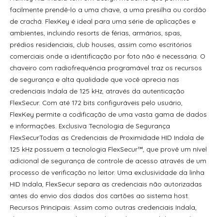
facilmente prendê-lo a uma chave, a uma presilha ou cordão
Cartão de Proximidade Hid® Iclass® 213X Integrável &
de crachá. FlexKey é ideal para uma série de aplicações e
Iclass Prox™ Integrado
ambientes, incluindo resorts de férias, armários, spas,
Cartão de Proximidade Hid® Iclass® Se™ 300X
prédios residenciais, club houses, assim como escritórios
comerciais onde a identificação por foto não é necessária. O
Cartão de Proximidade Hid® Iclass® Se™ 310X + Prox™
chaveiro com radiofrequência programável traz os recursos
Cartão de Proximidade Hid® Iclass® Se™ 3350 Clamshell
de segurança e alta qualidade que você aprecia nas
credenciais Indala de 125 kHz, através da autenticação
Cartão de Proximidade Hid® Iclass® Se™ 340X Mifare®
FlexSecur. Com até 172 bits configuráveis pelo usuário,
Classic Se
FlexKey permite a codificação de uma vasta gama de dados
Cartão de Proximidade Hid® Iclass® Se™ 370X Mifare
e informações. Exclusiva Tecnologia de Segurança
Desfire Ev1 Se
FlexSecurTodas as Credenciais de Proximidade HID Indala de
125 kHz possuem a tecnologia FlexSecur™, que provê um nível
Cartão de Proximidade Hid® Iclass® Se™ 38Xx Habilitado
adicional de segurança de controle de acesso através de um
Por Sio Mifare®/Desfire® Ev1 + Prox™
processo de verificação no leitor. Uma exclusividade da linha
Cartão de Proximidade Hid® Iclass® Se™ Uhf/Mifare®
HID Indala, FlexSecur separa as credenciais não autorizadas
603X Classic Habilitado Para Sio™
antes do envio dos dados dos cartões ao sistema host.
Recursos Principais: Assim como outras credenciais Indala,
Cartão de Proximidade Hid® Mifare® Desfire® Ev3