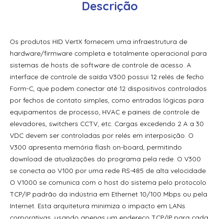
Descrição
Os produtos HID VertX fornecem uma infraestrutura de
hardware/firmware completa e totalmente operacional para
sistemas de hosts de software de controle de acesso. A
interface de controle de saída V300 possui 12 relés de fecho
Form-C, que podem conectar até 12 dispositivos controlados
por fechos de contato simples, como entradas lógicas para
equipamentos de processo, HVAC e paineis de controle de
elevadores, switchers CCTV, etc. Cargas excedendo 2 A a 30
VDC devem ser controladas por relés em interposição. O
V300 apresenta memória flash on-board, permitindo
download de atualizações do programa pela rede. O V300
se conecta ao V100 por uma rede RS-485 de alta velocidade.
O V1000 se comunica com o host do sistema pelo protocolo
TCP/IP padrão da indústria em Ethernet 10/100 Mbps ou pela
Internet. Esta arquitetura minimiza o impacto em LANs
corporativas, usando apenas um endereço TCP/IP para cada