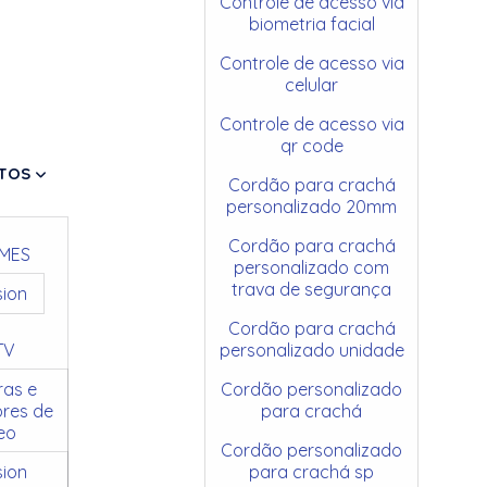
Controle de acesso via
biometria facial
Controle de acesso via
celular
Controle de acesso via
qr code
TOS
Cordão para crachá
personalizado 20mm
Cordão para crachá
MES
personalizado com
trava de segurança
sion
Cordão para crachá
TV
personalizado unidade
as e
Cordão personalizado
res de
para crachá
eo
Cordão personalizado
sion
para crachá sp