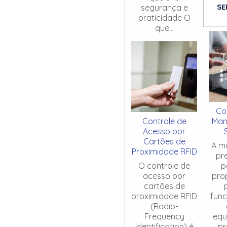
SE
segurança e
praticidade O
que...
Co
Controle de
Man
Acesso por
Cartões de
A m
Proximidade RFID
pr
O controle de
p
acesso por
pro
cartões de
proximidade RFID
fun
(Radio-
Frequency
equ
Identification) é
pr