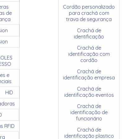
ras
Cordão personalizado
as de
para crachá com
ança
trava de segurança
sion
Crachá de
identificação
sion
Crachá de
identificação com
OLES
cordão
ESSO
Crachá de
es e
identificação empresa
ciais
Crachá de
HID
identificação eventos
adoras
Crachá de
identificação de
D
funcionário
as RFID
Crachá de
identificação plastico
ra