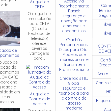
Acesso via
Aluguel de
vida...
Câme
Reconhecimento
CFTV
Térmic
Facial:
O aluguel de
Segur
segurança e
uma solução
inovação para
para CFTV
Hikvi
empresas e
(Circuito
condomínios
Hikvi
Fechado de
Televisão)
Crachás
oferece
Personalizados:
CONTR
diversas
Dicas para Criar
cação de
DE AC
vantagens
Modelos que
ipamentos
para...
Impressionam e
Cartõ
olução de
Transmitem
Creden
cação de
Profissionalismo
ipamentos
Acura
JOVICARD
Credenciais HID
oporciona
Control
Global:
ilidade e
segurança e
HI
ibilidade em
tecnologia para
Aluguel de
seus
o controle de
Controle de
Etiquet
cessos....
acesso
Acesso
moderno
Acu
O aluguel de