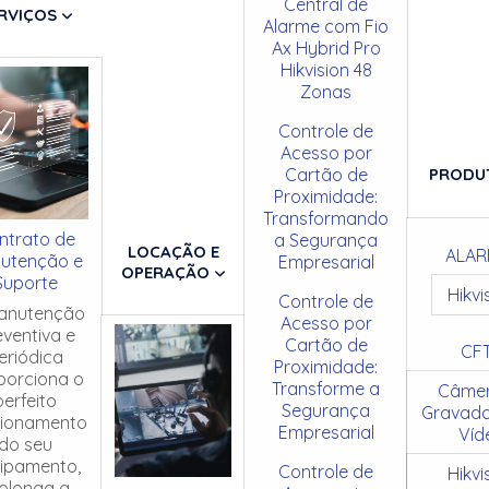
Central de
RVIÇOS
Alarme com Fio
Ax Hybrid Pro
Hikvision 48
Zonas
Controle de
Acesso por
Cartão de
PRODU
Proximidade:
Transformando
ntrato de
a Segurança
LOCAÇÃO E
ALAR
utenção e
Empresarial
OPERAÇÃO
Suporte
Hikvi
Controle de
anutenção
Acesso por
eventiva e
Cartão de
CF
eriódica
Proximidade:
porciona o
Transforme a
Câmer
perfeito
Segurança
Gravado
cionamento
Empresarial
Víd
do seu
ipamento,
Controle de
Hikvi
olonga a