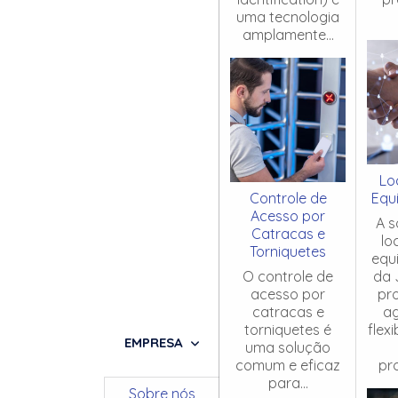
uma tecnologia
amplamente...
Lo
Controle de
Equ
Acesso por
A s
Catracas e
lo
Torniquetes
equ
O controle de
da 
acesso por
pr
catracas e
ag
torniquetes é
flex
EMPRESA
uma solução
comum e eficaz
pro
para...
Sobre nós