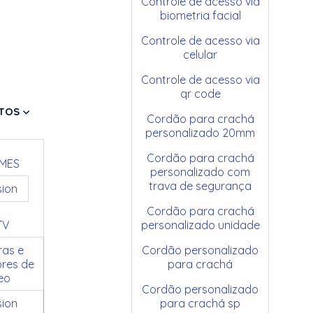
Controle de acesso via
biometria facial
Controle de acesso via
celular
Controle de acesso via
qr code
TOS
Cordão para crachá
personalizado 20mm
Cordão para crachá
MES
personalizado com
trava de segurança
sion
Cordão para crachá
TV
personalizado unidade
as e
Cordão personalizado
res de
para crachá
eo
Cordão personalizado
sion
para crachá sp