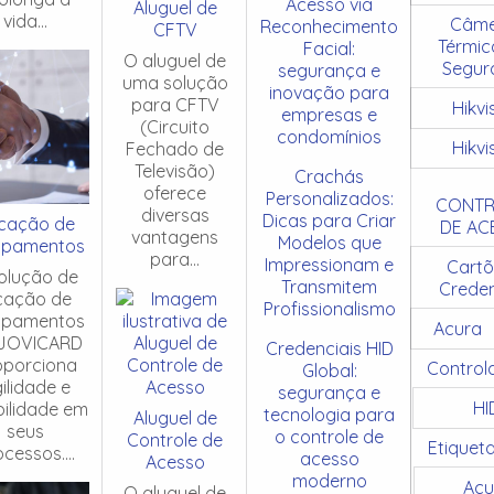
Acesso via
Aluguel de
vida...
Câme
Reconhecimento
CFTV
Térmic
Facial:
O aluguel de
Segur
segurança e
uma solução
inovação para
para CFTV
Hikvi
empresas e
(Circuito
condomínios
Hikvi
Fechado de
Televisão)
Crachás
oferece
Personalizados:
CONTR
diversas
Dicas para Criar
cação de
DE AC
vantagens
Modelos que
ipamentos
para...
Impressionam e
Cartõ
olução de
Transmitem
Creden
cação de
Profissionalismo
ipamentos
Acura
JOVICARD
Credenciais HID
oporciona
Control
Global:
ilidade e
segurança e
HI
ibilidade em
tecnologia para
Aluguel de
seus
o controle de
Controle de
Etiquet
cessos....
acesso
Acesso
moderno
Acu
O aluguel de