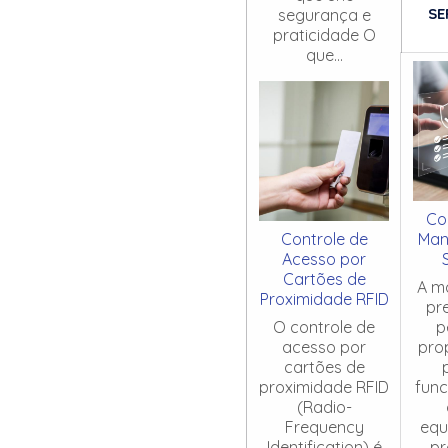
SE
segurança e
praticidade O
que...
Co
Controle de
Man
Acesso por
Cartões de
A m
Proximidade RFID
pr
O controle de
p
acesso por
pro
cartões de
proximidade RFID
fun
(Radio-
Frequency
equ
Identification) é
pr