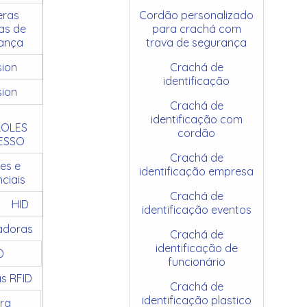
ras
Cordão personalizado
as de
para crachá com
ança
trava de segurança
sion
Crachá de
identificação
sion
Crachá de
identificação com
OLES
cordão
ESSO
Crachá de
es e
identificação empresa
ciais
Crachá de
HID
identificação eventos
adoras
Crachá de
identificação de
D
funcionário
as RFID
Crachá de
identificação plastico
ra