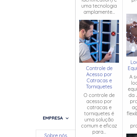
uma tecnologia
amplamente...
Lo
Controle de
Equ
Acesso por
A s
Catracas e
lo
Torniquetes
equ
O controle de
da 
acesso por
pr
catracas e
ag
torniquetes é
flex
EMPRESA
uma solução
comum e eficaz
pro
para...
Sobre nós