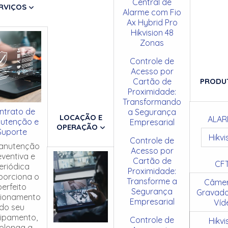
Central de
RVIÇOS
Alarme com Fio
Ax Hybrid Pro
Hikvision 48
Zonas
Controle de
Acesso por
Cartão de
PRODU
Proximidade:
Transformando
ntrato de
a Segurança
LOCAÇÃO E
ALAR
utenção e
Empresarial
OPERAÇÃO
Suporte
Hikvi
Controle de
anutenção
Acesso por
eventiva e
Cartão de
CF
eriódica
Proximidade:
porciona o
Transforme a
Câmer
perfeito
Segurança
Gravado
cionamento
Empresarial
Víd
do seu
ipamento,
Controle de
Hikvi
olonga a