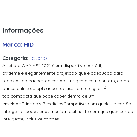
Leitor Acura Edge-60R-M
Leitor Acura Edge-70R-M
Informações
Leitor Acura Hexapad-10
Marca: HID
Leitor Acura Hexapad-10 Barcode
Leitor Acura Impinj R-700
Categoria:
Leitoras
A Leitora OMNIKEY 3021 é um dispositivo portátil,
Leitor Acura Reader Uhf Sargas
atraente e elegantemente projetado que é adequado para
Leitor Acura RFID UHF TSL-1153
todas as operações de cartão inteligente com contato, como
banco online ou aplicações de assinatura digital. É
Leitor Acura Uhf Acupad 50
tão compacta que pode caber dentro de um
envelope!Principais BenefíciosCompatível com qualquer cartão
Leitor Acura Uhf Acupad 50 Mux
inteligente: pode ser distribuída facilmente com qualquer cartão
Leitor Acura Uhf Izar
inteligente, inclusive cartões...
Leitor Acura UHF TSL-1128