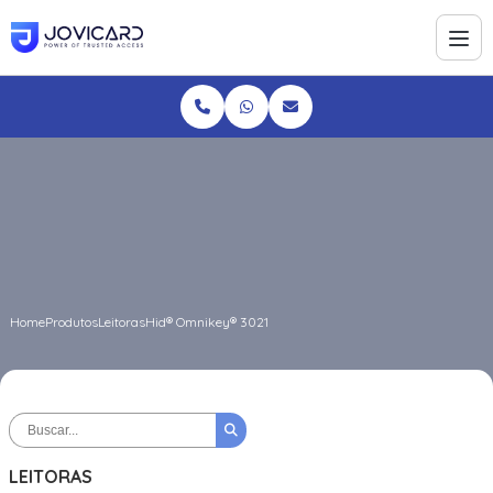
Home
Produtos
Leitoras
Hid® Omnikey® 3021
LEITORAS