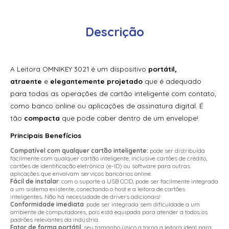
Leitor Biométrico de Reconhecimento Facial HID Amico
3.5” VL35LF
Descrição
Leitor Biométrico de Reconhecimento Facial HID Amico
7” VL70LF
Leitor de Proximidade Acura Acumulti R01 W26
A Leitora OMNIKEY 3021 é um dispositivo
portátil,
atraente
e
elegantemente projetado
que é adequado
Leitor de Proximidade Acura Acumulti R02 W26
para todas as operações de cartão inteligente com contato,
Leitor de Proximidade Acura Am Cc1 Keypad
como banco online ou aplicações de assinatura digital. É
tão
compacta
que pode caber dentro de um envelope!
Leitor de Proximidade Acura Am-06
Principais Benefícios
Leitor de Proximidade Acura Am-07
Compatível com qualquer cartão inteligente:
pode ser distribuída
facilmente com qualquer cartão inteligente, inclusive cartões de crédito,
Leitor de Proximidade Acura Am-08
cartões de identificação eletrônica (e-ID) ou software para outras
aplicações que envolvam serviços bancários online.
Fácil de instalar
: com o suporte a USB CCID, pode ser facilmente integrada
Leitor de Proximidade Acura Am-10
a um sistema existente, conectando o host e a leitora de cartões
inteligentes. Não há necessidade de drivers adicionais!
Leitor de Proximidade Acura Am-310
Conformidade imediata
: pode ser integrada sem dificuldade a um
ambiente de computadores, pois está equipada para atender a todos os
padrões relevantes da indústria.
Leitor de Proximidade Acura Am-S600 Keypad
Fator de forma portátil
: seu tamanho único a torna a leitora ideal para