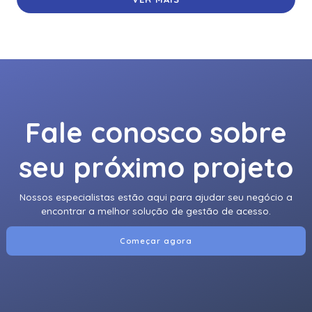
Leitor HID Omnikey 5427CK Gen 2 - USB
Leitor móvel Acura RFID UHF TSL-2128
Leitor portátil Acura BT-5000 RAIN RFID
Leitor RFID UHF Acura Edge-30R+ Autoid
Fale conosco sobre
Leitora Biométrica Hid® Signo™ 25B
Leitora Com Teclado Hid Signo 20K
seu próximo projeto
Leitora Com Teclado Hid Signo 40K
Nossos especialistas estão aqui para ajudar seu negócio a
Leitora De Arrolamento Hid Signo
encontrar a melhor solução de gestão de acesso.
Leitora Hid Signo 40
Começar agora