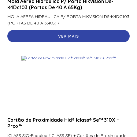
Mola Aerea Hidraulica P/ Porta Hikvision Ds-
Leitor de Proximidade Acura Aph-01
K4Dc103 (Portas De 40 A 65Kg)
Leitor de Proximidade Acura Sx-10
MOLA AEREA HIDRAULICA P/ PORTA HIKVISION DS-K4DC103
(PORTAS DE 40 A 65KG) •...
Leitor de Proximidade Acura Twn4 USB
VER MAIS
Leitor de Proximidade HID iCLASS SE R10
900NTNNEK00000
Leitor de Proximidade HID multiCLASS SE RP10
900PTNNEK00000
Leitor de Proximidade HID Omnikey 5427Ck USB
Leitor de Proximidade HID ProxPoint Plus 6005
Leitor De Proximidade Hid Signo 20 Standard 20nks-00-
000000
Leitor de Proximidade Hid Vento V20-V0-000000
Cartão de Proximidade Hid® Iclass® Se™ 310X +
Prox™
Leitor de Proximidade Hid® Iclass® Se™ R15
iCLASS SIO-Enabled (iCLASS SE) + Cartões de Proximidade