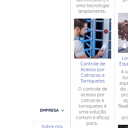
uma tecnologia
amplamente...
Lo
Controle de
Equ
Acesso por
A s
Catracas e
lo
Torniquetes
equ
O controle de
da 
acesso por
pr
catracas e
ag
torniquetes é
flex
EMPRESA
uma solução
comum e eficaz
pro
para...
Sobre nós