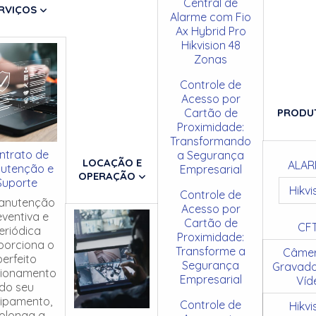
Central de
RVIÇOS
Alarme com Fio
Ax Hybrid Pro
Hikvision 48
Zonas
Controle de
Acesso por
Cartão de
PRODU
Proximidade:
Transformando
ntrato de
a Segurança
LOCAÇÃO E
ALAR
utenção e
Empresarial
OPERAÇÃO
Suporte
Hikvi
Controle de
anutenção
Acesso por
eventiva e
Cartão de
CF
eriódica
Proximidade:
porciona o
Transforme a
Câmer
perfeito
Segurança
Gravado
cionamento
Empresarial
Víd
do seu
ipamento,
Controle de
Hikvi
olonga a