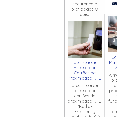
SE
segurança e
praticidade O
que...
Co
Controle de
Man
Acesso por
Cartões de
A m
Proximidade RFID
pr
O controle de
p
acesso por
pro
cartões de
proximidade RFID
fun
(Radio-
Frequency
equ
Identification) é
pr