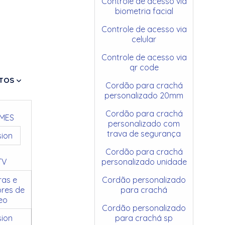
Controle de acesso via
biometria facial
Controle de acesso via
celular
Controle de acesso via
qr code
TOS
Cordão para crachá
personalizado 20mm
Cordão para crachá
MES
personalizado com
trava de segurança
sion
Cordão para crachá
TV
personalizado unidade
as e
Cordão personalizado
res de
para crachá
eo
Cordão personalizado
sion
para crachá sp