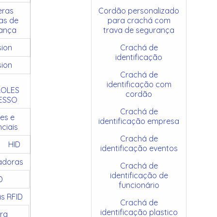
ras
Cordão personalizado
as de
para crachá com
ança
trava de segurança
sion
Crachá de
identificação
sion
Crachá de
identificação com
OLES
cordão
ESSO
Crachá de
es e
identificação empresa
ciais
Crachá de
HID
identificação eventos
adoras
Crachá de
identificação de
D
funcionário
as RFID
Crachá de
identificação plastico
ra