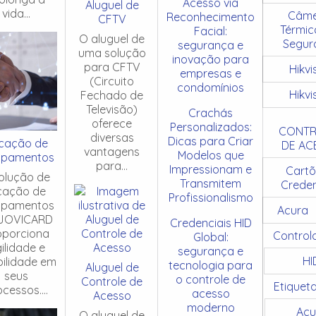
Acesso via
Aluguel de
vida...
Câme
Reconhecimento
CFTV
Térmic
Facial:
O aluguel de
Segur
segurança e
uma solução
inovação para
para CFTV
Hikvi
empresas e
(Circuito
condomínios
Hikvi
Fechado de
Televisão)
Crachás
oferece
Personalizados:
CONTR
diversas
Dicas para Criar
cação de
DE AC
vantagens
Modelos que
ipamentos
para...
Impressionam e
Cartõ
olução de
Transmitem
Creden
cação de
Profissionalismo
ipamentos
Acura
JOVICARD
Credenciais HID
oporciona
Control
Global:
ilidade e
segurança e
HI
ibilidade em
tecnologia para
Aluguel de
seus
o controle de
Controle de
Etiquet
cessos....
acesso
Acesso
moderno
Acu
O aluguel de