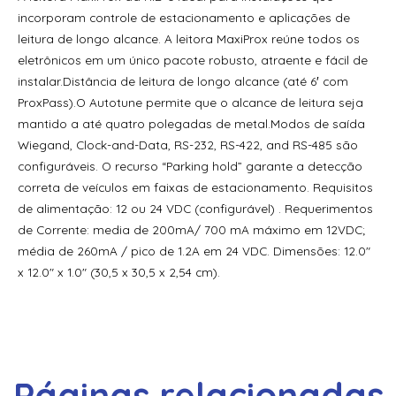
Leitor Biométrico de Reconhecimento Facial HID Amico
incorporam controle de estacionamento e aplicações de
3.5” VL35LF
leitura de longo alcance. A leitora MaxiProx reúne todos os
Leitor Biométrico de Reconhecimento Facial HID Amico
eletrônicos em um único pacote robusto, atraente e fácil de
7” VL70LF
instalar.Distância de leitura de longo alcance (até 6′ com
ProxPass).O Autotune permite que o alcance de leitura seja
Leitor de Proximidade Acura Acumulti R01 W26
mantido a até quatro polegadas de metal.Modos de saída
Wiegand, Clock-and-Data, RS-232, RS-422, and RS-485 são
Leitor de Proximidade Acura Acumulti R02 W26
configuráveis. O recurso “Parking hold” garante a detecção
Leitor de Proximidade Acura Am Cc1 Keypad
correta de veículos em faixas de estacionamento. Requisitos
de alimentação: 12 ou 24 VDC (configurável) . Requerimentos
Leitor de Proximidade Acura Am-06
de Corrente: media de 200mA/ 700 mA máximo em 12VDC;
Leitor de Proximidade Acura Am-07
média de 260mA / pico de 1.2A em 24 VDC. Dimensões: 12.0″
x 12.0″ x 1.0″ (30,5 x 30,5 x 2,54 cm).
Leitor de Proximidade Acura Am-08
Leitor de Proximidade Acura Am-10
Leitor de Proximidade Acura Am-310
Páginas relacionadas
Leitor de Proximidade Acura Am-S600 Keypad