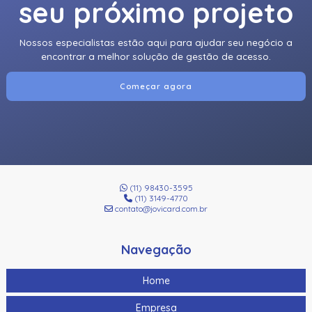
seu próximo projeto
Leitor HID Omnikey 5427CK Gen 2 - USB
Nossos especialistas estão aqui para ajudar seu negócio a
Leitor móvel Acura RFID UHF TSL-2128
encontrar a melhor solução de gestão de acesso.
Leitor portátil Acura BT-5000 RAIN RFID
Começar agora
Leitor RFID UHF Acura Edge-30R+ Autoid
Leitora Biométrica Hid® Signo™ 25B
Leitora Com Teclado Hid Signo 20K
Leitora Com Teclado Hid Signo 40K
(11) 98430-3595
(11) 3149-4770
contato@jovicard.com.br
Leitora De Arrolamento Hid Signo
Leitora Hid Signo 40
Navegação
Home
Empresa