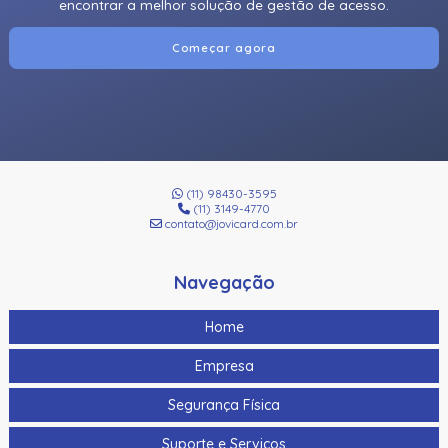
encontrar a melhor solução de gestão de acesso.
Leitor HID Omnikey 5427CK Gen 2 - USB
Começar agora
Leitor móvel Acura RFID UHF TSL-2128
Leitor portátil Acura BT-5000 RAIN RFID
Leitor RFID UHF Acura Edge-30R+ Autoid
Leitora Biométrica Hid® Signo™ 25B
(11) 98430-3595
(11) 3149-4770
Leitora Com Teclado Hid Signo 20K
contato@jovicard.com.br
Leitora Com Teclado Hid Signo 40K
Navegação
Leitora De Arrolamento Hid Signo
Home
Leitora Hid Signo 40
Empresa
Segurança Física
Suporte e Serviços