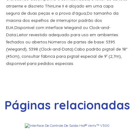
Leitor Biométrico de Reconhecimento Facial HID Amico
atraente e discreto ThinLine II é alojado em uma capa
3.5” VL35LF
segura de duas peças e a prova d’água,Do tamanho da
Leitor Biométrico de Reconhecimento Facial HID Amico
maioria dos espelhos de interruptor padrão dos
7” VL70LF
EUA.Disponível com interface Wiegand ou Clock-and-
Data.Leitor revestido adequado para uso em ambientes
Leitor de Proximidade Acura Acumulti R01 W26
fechados ou abertos.Números de partes de base: 5395
(Wiegand), 5398 (Clock-and-Data).Cabo padrão pigtail de 18″
Leitor de Proximidade Acura Acumulti R02 W26
(45cm); consultar fábrica para pigtail especial de 9′ (2,7m),
Leitor de Proximidade Acura Am Cc1 Keypad
disponível para pedidos especiais
Leitor de Proximidade Acura Am-06
Leitor de Proximidade Acura Am-07
Leitor de Proximidade Acura Am-08
Páginas relacionadas
Leitor de Proximidade Acura Am-10
Leitor de Proximidade Acura Am-310
Leitor de Proximidade Acura Am-S600 Keypad