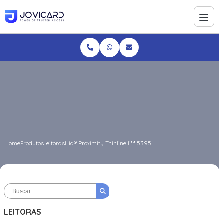
Home
Produtos
Leitoras
Hid® Proximity Thinline Ii™ 5395
LEITORAS