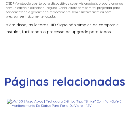
OSDP (protocolo aberto para dispositivos supervisionados), proporcionando
comunicação bidirecional segura. Cada leitora também foi projetada para
Leitor de Proximidade Acura Amd-750
ser conectada e gerenciada remotamente sem “sneakernet” ou sem
precisar ser fisicamente tocada.
Leitor de Proximidade Acura Amd-750 Ethernet
Além disso, as leitoras HID Signo são simples de comprar e
Leitor de Proximidade Acura Ap-05
instalar, facilitando o processo de upgrade para todos.
Leitor de Proximidade Acura Ap-06Bt
Leitor de Proximidade Acura Ap-06W
Leitor de Proximidade Acura Ap-15
Leitor de Proximidade Acura Ap-20
Páginas relacionadas
Leitor de Proximidade Acura Ap-25
Leitor de Proximidade Acura Ap-30
Leitor de Proximidade Acura Ap-34K
Leitor de Proximidade Acura Ap-90