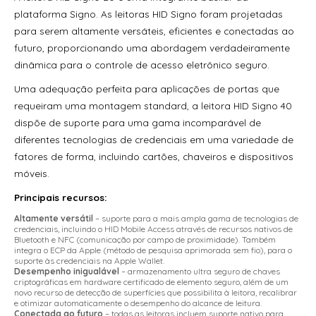
Leitor Biométrico de Reconhecimento Facial HID Amico
plataforma Signo. As leitoras HID Signo foram projetadas
3.5” VL35LF
para serem altamente versáteis, eficientes e conectadas ao
Leitor Biométrico de Reconhecimento Facial HID Amico
futuro, proporcionando uma abordagem verdadeiramente
7” VL70LF
dinâmica para o controle de acesso eletrônico seguro.
Leitor de Proximidade Acura Acumulti R01 W26
Uma adequação perfeita para aplicações de portas que
requeiram uma montagem standard, a leitora HID Signo 40
Leitor de Proximidade Acura Acumulti R02 W26
dispõe de suporte para uma gama incomparável de
diferentes tecnologias de credenciais em uma variedade de
Leitor de Proximidade Acura Am Cc1 Keypad
fatores de forma, incluindo cartões, chaveiros e dispositivos
Leitor de Proximidade Acura Am-06
móveis.
Principais recursos:
Leitor de Proximidade Acura Am-07
Altamente versátil
– suporte para a mais ampla gama de tecnologias de
Leitor de Proximidade Acura Am-08
credenciais, incluindo o HID Mobile Access através de recursos nativos de
Bluetooth e NFC (comunicação por campo de proximidade). Também
integra o ECP da Apple (método de pesquisa aprimorada sem fio), para o
Leitor de Proximidade Acura Am-10
suporte às credenciais na Apple Wallet.
Desempenho inigualável
– armazenamento ultra seguro de chaves
Leitor de Proximidade Acura Am-310
criptográficas em hardware certificado de elemento seguro, além de um
novo recurso de detecção de superfícies que possibilita à leitora, recalibrar
e otimizar automaticamente o desempenho do alcance de leitura.
Leitor de Proximidade Acura Am-S600 Keypad
Conectada ao futuro
– todas as leitoras incluem suporte nativo para