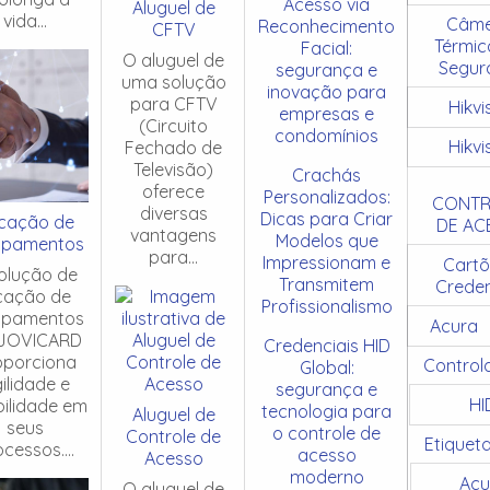
Acesso via
Aluguel de
vida...
Câme
Reconhecimento
CFTV
Térmic
Facial:
O aluguel de
Segur
segurança e
uma solução
inovação para
para CFTV
Hikvi
empresas e
(Circuito
condomínios
Hikvi
Fechado de
Televisão)
Crachás
oferece
Personalizados:
CONTR
diversas
Dicas para Criar
cação de
DE AC
vantagens
Modelos que
ipamentos
para...
Impressionam e
Cartõ
olução de
Transmitem
Creden
cação de
Profissionalismo
ipamentos
Acura
JOVICARD
Credenciais HID
oporciona
Control
Global:
ilidade e
segurança e
HI
ibilidade em
tecnologia para
Aluguel de
seus
o controle de
Controle de
Etiquet
cessos....
acesso
Acesso
moderno
Acu
O aluguel de