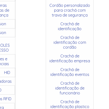
ras
Cordão personalizado
as de
para crachá com
ança
trava de segurança
sion
Crachá de
identificação
sion
Crachá de
identificação com
OLES
cordão
ESSO
Crachá de
es e
identificação empresa
ciais
Crachá de
HID
identificação eventos
adoras
Crachá de
identificação de
D
funcionário
as RFID
Crachá de
identificação plastico
ra