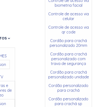
Controle de acesso via
biometria facial
Controle de acesso via
celular
Controle de acesso via
qr code
TOS
Cordão para crachá
personalizado 20mm
Cordão para crachá
MES
personalizado com
trava de segurança
sion
Cordão para crachá
TV
personalizado unidade
as e
Cordão personalizado
res de
para crachá
eo
Cordão personalizado
sion
para crachá sp