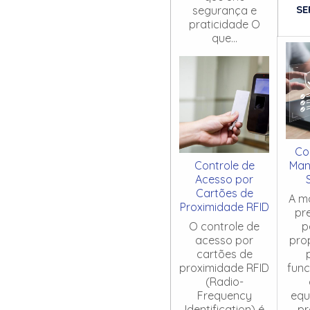
SE
segurança e
praticidade O
que...
Co
Controle de
Man
Acesso por
Cartões de
A m
Proximidade RFID
pr
O controle de
p
acesso por
pro
cartões de
proximidade RFID
fun
(Radio-
Frequency
equ
Identification) é
pr