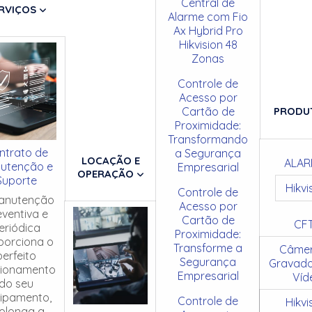
Central de
RVIÇOS
Alarme com Fio
Ax Hybrid Pro
Hikvision 48
Zonas
Controle de
Acesso por
Cartão de
PRODU
Proximidade:
Transformando
ntrato de
a Segurança
LOCAÇÃO E
ALAR
utenção e
Empresarial
OPERAÇÃO
Suporte
Hikvi
Controle de
anutenção
Acesso por
eventiva e
Cartão de
CF
eriódica
Proximidade:
porciona o
Transforme a
Câmer
perfeito
Segurança
Gravado
cionamento
Empresarial
Víd
do seu
ipamento,
Controle de
Hikvi
olonga a