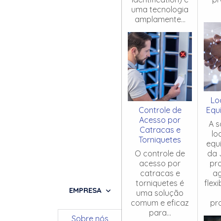
uma tecnologia
amplamente...
Lo
Controle de
Equ
Acesso por
A s
Catracas e
lo
Torniquetes
equ
O controle de
da 
acesso por
pr
catracas e
ag
torniquetes é
flex
EMPRESA
uma solução
comum e eficaz
pro
para...
Sobre nós