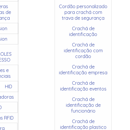
ras
Cordão personalizado
as de
para crachá com
ança
trava de segurança
sion
Crachá de
identificação
sion
Crachá de
identificação com
OLES
cordão
ESSO
Crachá de
es e
identificação empresa
ciais
Crachá de
HID
identificação eventos
adoras
Crachá de
identificação de
D
funcionário
as RFID
Crachá de
identificação plastico
ra