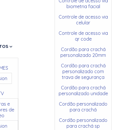
Controle de acesso via
biometria facial
Controle de acesso via
celular
Controle de acesso via
qr code
TOS
Cordão para crachá
personalizado 20mm
Cordão para crachá
MES
personalizado com
trava de segurança
sion
Cordão para crachá
TV
personalizado unidade
as e
Cordão personalizado
res de
para crachá
eo
Cordão personalizado
sion
para crachá sp