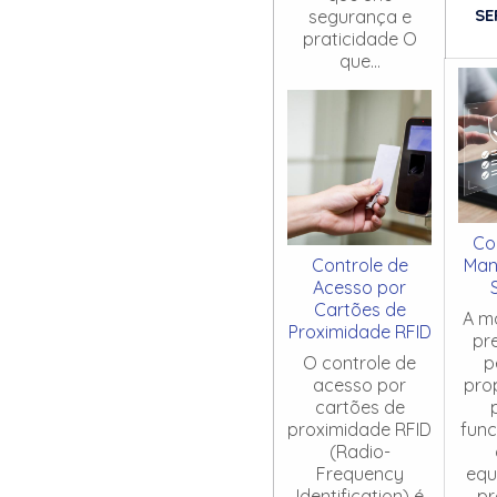
SE
segurança e
praticidade O
que...
Co
Controle de
Man
Acesso por
Cartões de
A m
Proximidade RFID
pr
O controle de
p
acesso por
pro
cartões de
proximidade RFID
fun
(Radio-
Frequency
equ
Identification) é
pr