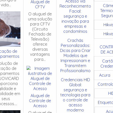
Acesso via
Aluguel de
vida...
Câme
Reconhecimento
CFTV
Térmic
Facial:
O aluguel de
Segur
segurança e
uma solução
inovação para
para CFTV
Hikvi
empresas e
(Circuito
condomínios
Hikvi
Fechado de
Televisão)
Crachás
oferece
Personalizados:
CONTR
diversas
Dicas para Criar
cação de
DE AC
vantagens
Modelos que
ipamentos
para...
Impressionam e
Cartõ
olução de
Transmitem
Creden
cação de
Profissionalismo
ipamentos
Acura
JOVICARD
Credenciais HID
oporciona
Control
Global:
ilidade e
segurança e
HI
ibilidade em
tecnologia para
Aluguel de
seus
o controle de
Controle de
Etiquet
cessos....
acesso
Acesso
moderno
Acu
O aluguel de