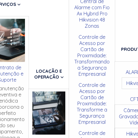
Central de
RVIÇOS
Alarme com Fio
Ax Hybrid Pro
Hikvision 48
Zonas
Controle de
Acesso por
Cartão de
PRODU
Proximidade:
Transformando
ntrato de
a Segurança
LOCAÇÃO E
ALAR
utenção e
Empresarial
OPERAÇÃO
Suporte
Hikvi
Controle de
anutenção
Acesso por
eventiva e
Cartão de
CF
eriódica
Proximidade:
porciona o
Transforme a
Câmer
perfeito
Segurança
Gravado
cionamento
Empresarial
Víd
do seu
ipamento,
Controle de
Hikvi
olonga a