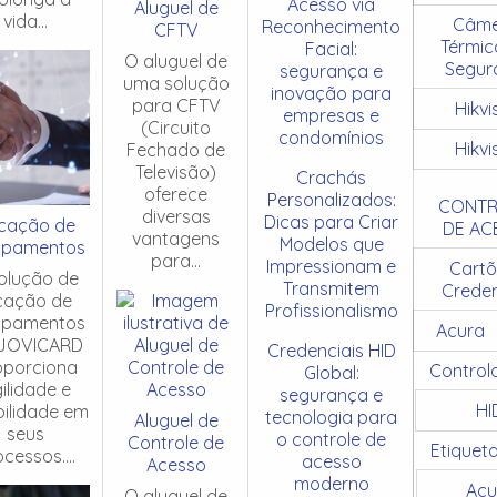
Acesso via
Aluguel de
vida...
Câme
Reconhecimento
CFTV
Térmic
Facial:
O aluguel de
Segur
segurança e
uma solução
inovação para
para CFTV
Hikvi
empresas e
(Circuito
condomínios
Hikvi
Fechado de
Televisão)
Crachás
oferece
Personalizados:
CONTR
diversas
Dicas para Criar
cação de
DE AC
vantagens
Modelos que
ipamentos
para...
Impressionam e
Cartõ
olução de
Transmitem
Creden
cação de
Profissionalismo
ipamentos
Acura
JOVICARD
Credenciais HID
oporciona
Control
Global:
ilidade e
segurança e
HI
ibilidade em
tecnologia para
Aluguel de
seus
o controle de
Controle de
Etiquet
cessos....
acesso
Acesso
moderno
Acu
O aluguel de