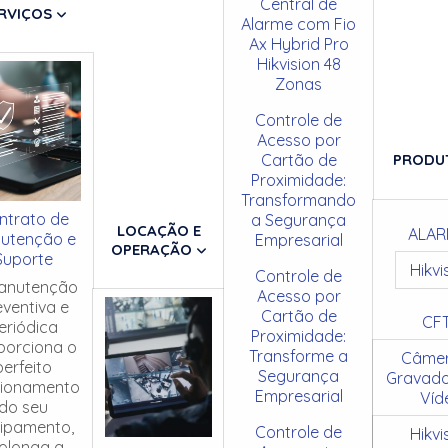
Central de
RVIÇOS
Alarme com Fio
Ax Hybrid Pro
Hikvision 48
Zonas
Controle de
Acesso por
Cartão de
PRODU
Proximidade:
Transformando
ntrato de
a Segurança
LOCAÇÃO E
ALAR
utenção e
Empresarial
OPERAÇÃO
Suporte
Hikvi
Controle de
anutenção
Acesso por
eventiva e
Cartão de
CF
eriódica
Proximidade:
porciona o
Transforme a
Câmer
perfeito
Segurança
Gravado
cionamento
Empresarial
Víd
do seu
ipamento,
Controle de
Hikvi
olonga a