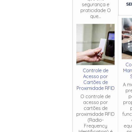
SE
segurança e
praticidade O
que...
Co
Controle de
Man
Acesso por
Cartões de
A m
Proximidade RFID
pr
O controle de
p
acesso por
pro
cartões de
proximidade RFID
fun
(Radio-
Frequency
equ
Identification) é
pr