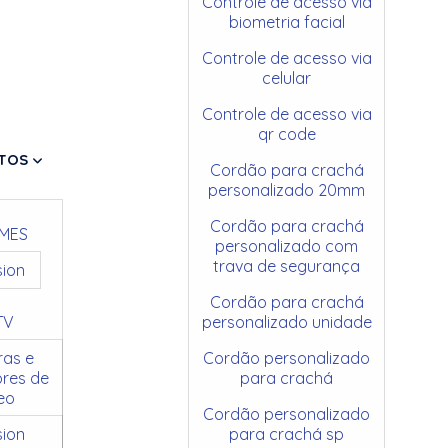
Controle de acesso via
biometria facial
Controle de acesso via
celular
Controle de acesso via
qr code
TOS
Cordão para crachá
personalizado 20mm
Cordão para crachá
MES
personalizado com
trava de segurança
sion
Cordão para crachá
TV
personalizado unidade
as e
Cordão personalizado
res de
para crachá
eo
Cordão personalizado
sion
para crachá sp