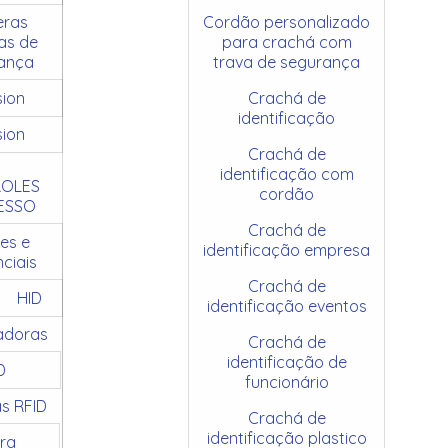
ras
Cordão personalizado
as de
para crachá com
ança
trava de segurança
sion
Crachá de
identificação
sion
Crachá de
identificação com
OLES
cordão
ESSO
Crachá de
es e
identificação empresa
ciais
Crachá de
HID
identificação eventos
adoras
Crachá de
identificação de
D
funcionário
as RFID
Crachá de
identificação plastico
ra