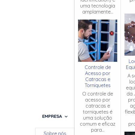
uma tecnologia
amplamente...
Lo
Controle de
Equ
Acesso por
A s
Catracas e
lo
Torniquetes
equ
O controle de
da 
acesso por
pr
catracas e
ag
torniquetes é
flex
EMPRESA
uma solução
comum e eficaz
pro
para...
Sobre nós