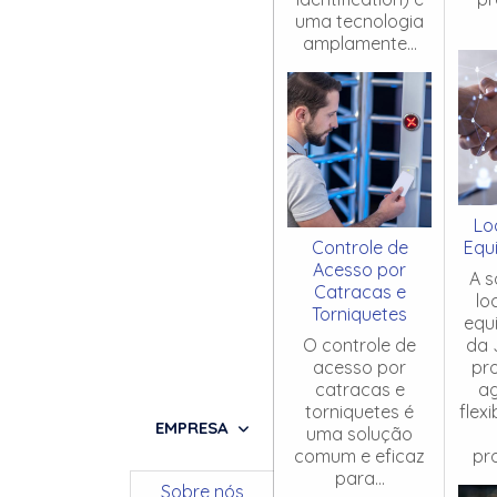
uma tecnologia
amplamente...
Lo
Controle de
Equ
Acesso por
A s
Catracas e
lo
Torniquetes
equ
O controle de
da 
acesso por
pr
catracas e
ag
torniquetes é
flex
EMPRESA
uma solução
comum e eficaz
pro
para...
Sobre nós