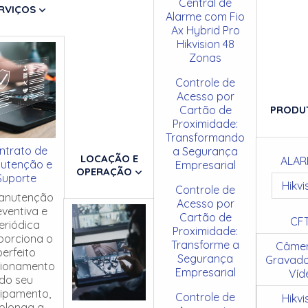
Central de
RVIÇOS
Alarme com Fio
Ax Hybrid Pro
Hikvision 48
Zonas
Controle de
Acesso por
Cartão de
PRODU
Proximidade:
Transformando
ntrato de
a Segurança
LOCAÇÃO E
ALAR
utenção e
Empresarial
OPERAÇÃO
Suporte
Hikvi
Controle de
anutenção
Acesso por
eventiva e
Cartão de
CF
eriódica
Proximidade:
porciona o
Transforme a
Câmer
perfeito
Segurança
Gravado
cionamento
Empresarial
Víd
do seu
ipamento,
Controle de
Hikvi
olonga a