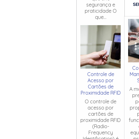
SE
segurança e
praticidade O
que...
Co
Controle de
Man
Acesso por
Cartões de
A m
Proximidade RFID
pr
O controle de
p
acesso por
pro
cartões de
proximidade RFID
fun
(Radio-
Frequency
equ
Identification) é
pr