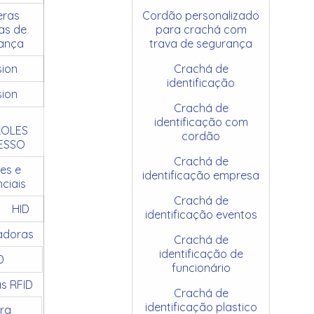
ras
Cordão personalizado
as de
para crachá com
ança
trava de segurança
sion
Crachá de
identificação
sion
Crachá de
identificação com
OLES
cordão
ESSO
Crachá de
es e
identificação empresa
ciais
Crachá de
HID
identificação eventos
adoras
Crachá de
identificação de
D
funcionário
as RFID
Crachá de
identificação plastico
ra