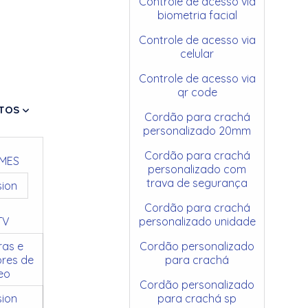
Controle de acesso via
biometria facial
Controle de acesso via
celular
Controle de acesso via
qr code
TOS
Cordão para crachá
personalizado 20mm
Cordão para crachá
MES
personalizado com
trava de segurança
sion
Cordão para crachá
TV
personalizado unidade
as e
Cordão personalizado
res de
para crachá
eo
Cordão personalizado
sion
para crachá sp