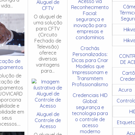
Acesso via
Aluguel de
vida...
Câme
Reconhecimento
CFTV
Térmic
Facial:
O aluguel de
Segur
segurança e
uma solução
inovação para
para CFTV
Hikvi
empresas e
(Circuito
condomínios
Hikvi
Fechado de
Televisão)
Crachás
oferece
Personalizados:
CONTR
diversas
Dicas para Criar
cação de
DE AC
vantagens
Modelos que
ipamentos
para...
Impressionam e
Cartõ
olução de
Transmitem
Creden
cação de
Profissionalismo
ipamentos
Acura
JOVICARD
Credenciais HID
oporciona
Control
Global:
ilidade e
segurança e
HI
ibilidade em
tecnologia para
Aluguel de
seus
o controle de
Controle de
Etiquet
cessos....
acesso
Acesso
moderno
Acu
O aluguel de